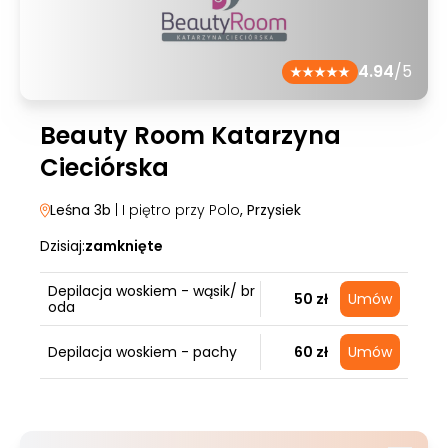
4.94
/5
Beauty Room Katarzyna
Cieciórska
Leśna 3b
| I piętro przy Polo
, Przysiek
Dzisiaj:
zamknięte
Depilacja woskiem - wąsik/ br
50 zł
Umów
oda
Depilacja woskiem - pachy
60 zł
Umów