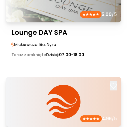
5.00
/5
Lounge DAY SPA
Mickiewicza 18a
, Nysa
Teraz zamknięte
Dzisiaj:
07:00-18:00
4.96
/5