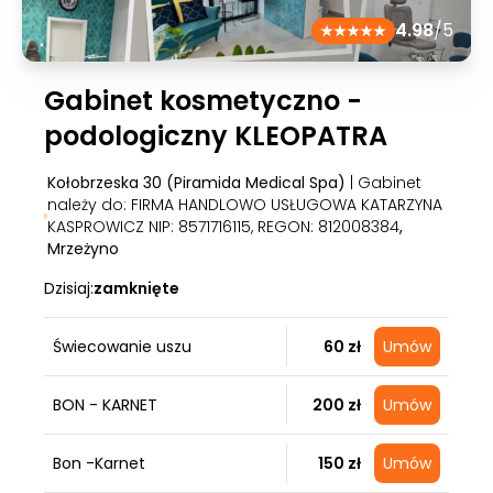
4.98
/5
Gabinet kosmetyczno -
podologiczny KLEOPATRA
Kołobrzeska 30 (Piramida Medical Spa)
| Gabinet
należy do: FIRMA HANDLOWO USŁUGOWA KATARZYNA
KASPROWICZ NIP: 8571716115, REGON: 812008384
,
Mrzeżyno
Dzisiaj:
zamknięte
Świecowanie uszu
60 zł
Umów
BON - KARNET
200 zł
Umów
Bon -Karnet
150 zł
Umów