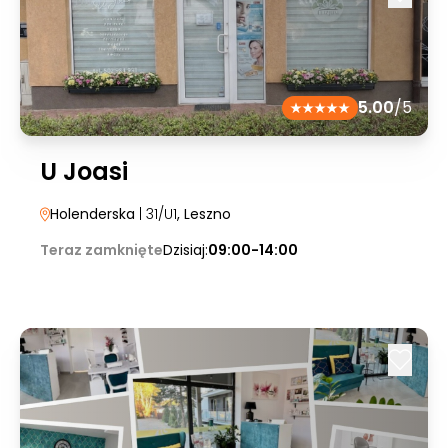
5.00
/5
U Joasi
Holenderska
| 31/U1
, Leszno
Teraz zamknięte
Dzisiaj:
09:00-14:00