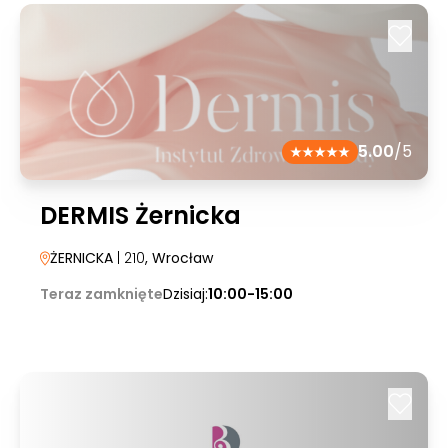
5.00
/5
DERMIS Żernicka
ŻERNICKA
| 210
, Wrocław
Teraz zamknięte
Dzisiaj:
10:00-15:00