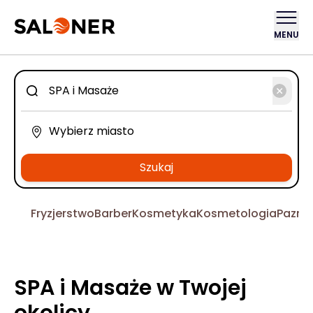
MENU
Szukaj
Fryzjerstwo
Barber
Kosmetyka
Kosmetologia
Pazno
SPA i Masaże w Twojej