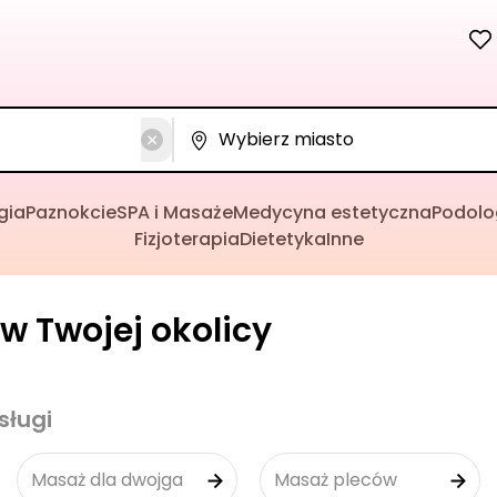
gia
Paznokcie
SPA i Masaże
Medycyna estetyczna
Podolo
Fizjoterapia
Dietetyka
Inne
w Twojej okolicy
sługi
Masaż dla dwojga
Masaż pleców