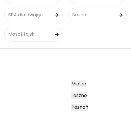
SPA dla dwojga
Sauna
Masaż tajski
Mielec
Leszno
Poznań