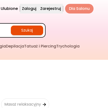
Ulubione
Zaloguj
Zarejestruj
Dla Salonu
Szukaj
gia
Depilacja
Tatuaż i Piercing
Trychologia
Masaż relaksacyjny