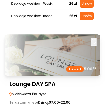
Depilacja woskiem: Wąsik
26 zł
Umów
Depilacja woskiem: Broda
26 zł
Umów
5.00
/5
Lounge DAY SPA
Mickiewicza 18a
, Nysa
Teraz zamknięte
Dzisiaj:
07:00-22:00