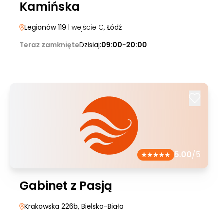
Kamińska
Legionów 119
| wejście C
, Łódź
Teraz zamknięte
Dzisiaj:
09:00-20:00
5.00
/5
Gabinet z Pasją
Krakowska 226b
, Bielsko-Biała