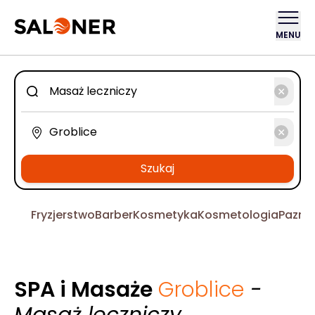
MENU
Szukaj
Fryzjerstwo
Barber
Kosmetyka
Kosmetologia
Pazno
SPA i Masaże
Groblice
-