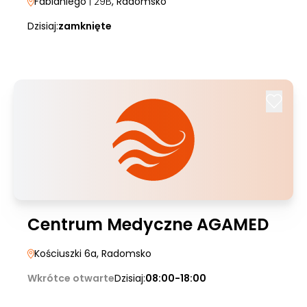
Fabianiego
| 29B
, Radomsko
Dzisiaj:
zamknięte
Centrum Medyczne AGAMED
Kościuszki 6a
, Radomsko
Wkrótce otwarte
Dzisiaj:
08:00-18:00