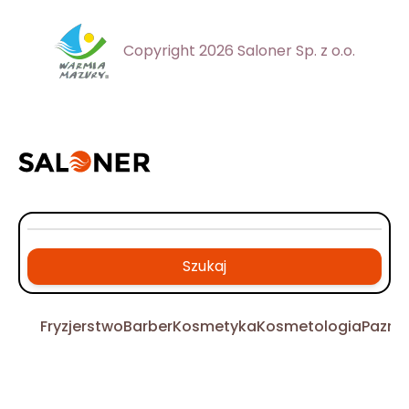
Copyright 2026 Saloner Sp. z o.o.
Szukaj
Fryzjerstwo
Barber
Kosmetyka
Kosmetologia
Pazno