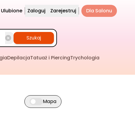
Ulubione
Zaloguj
Zarejestruj
Dla Salonu
Szukaj
gia
Depilacja
Tatuaż i Piercing
Trychologia
Mapa
Przełącz widok mapy