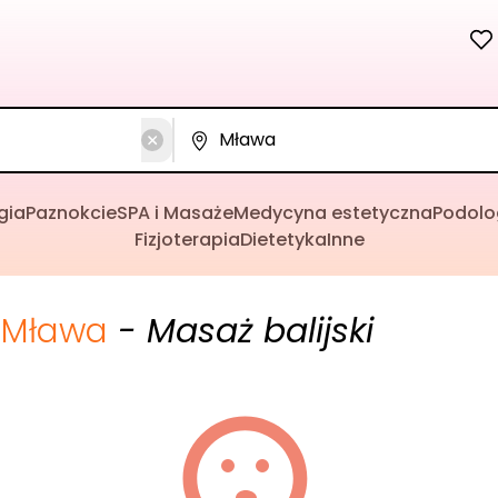
gia
Paznokcie
SPA i Masaże
Medycyna estetyczna
Podolo
Fizjoterapia
Dietetyka
Inne
Mława
- Masaż balijski