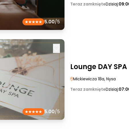
Teraz zamknięte
Dzisiaj:
09:0
5.00
/5
Lounge DAY SPA
Mickiewicza 18a
, Nysa
Teraz zamknięte
Dzisiaj:
07:0
5.00
/5