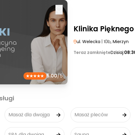
Klinika Pięknego
ul. Welecka
| 10b
, Mierzyn
Teraz zamknięte
Dzisiaj:
08:3
5.00
/5
sługi
Masaż dla dwojga
Masaż pleców
SPA dla dwojga
Sauna