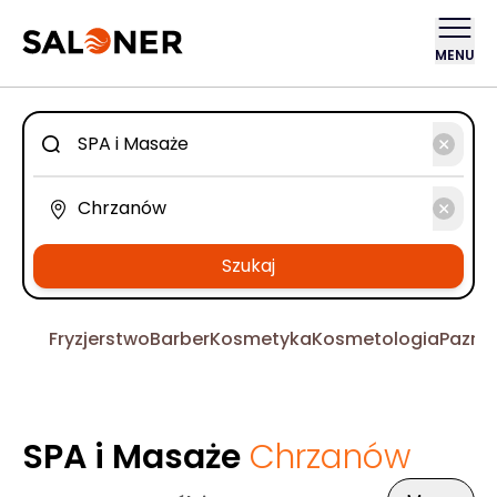
MENU
Szukaj
Fryzjerstwo
Barber
Kosmetyka
Kosmetologia
Pazno
SPA i Masaże
Chrzanów