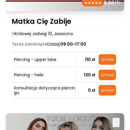
5.00
/5
Matka Cię Zabije
Królowej Jadwigi 10
, Jaworzno
Teraz zamknięte
Dzisiaj:
09:00-17:00
Piercing - upper lobe
110 zł
Umów
Piercing - helix
130 zł
Umów
Konsultacja dotycząca piercin
0 zł
Umów
gu