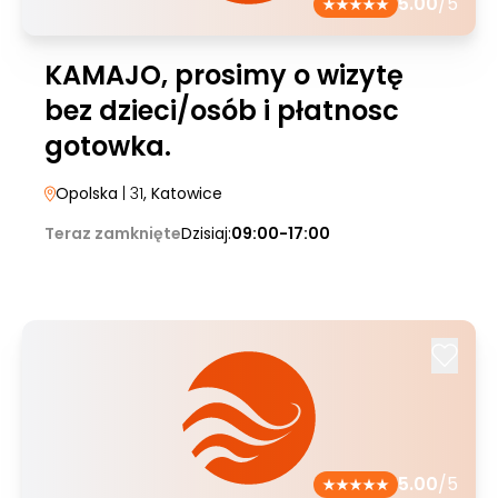
5.00
/5
KAMAJO, prosimy o wizytę
bez dzieci/osób i płatnosc
gotowka.
Opolska
| 31
, Katowice
Teraz zamknięte
Dzisiaj:
09:00-17:00
5.00
/5