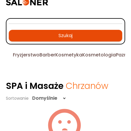
Szukaj
Fryzjerstwo
Barber
Kosmetyka
Kosmetologia
Pazno
SPA i Masaże
Chrzanów
Domyślnie
Sortowanie