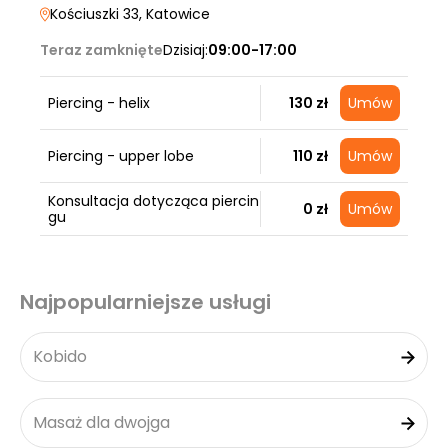
Kościuszki 33
, Katowice
Teraz zamknięte
Dzisiaj:
09:00-17:00
Piercing - helix
130 zł
Umów
Piercing - upper lobe
110 zł
Umów
Konsultacja dotycząca piercin
0 zł
Umów
gu
Najpopularniejsze usługi
Kobido
Masaż dla dwojga