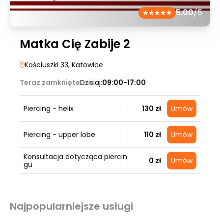
5.00
/5
Matka Cię Zabije 2
Kościuszki 33
, Katowice
Teraz zamknięte
Dzisiaj:
09:00-17:00
Piercing - helix
130 zł
Umów
Piercing - upper lobe
110 zł
Umów
Konsultacja dotycząca piercin
0 zł
Umów
gu
Najpopularniejsze usługi