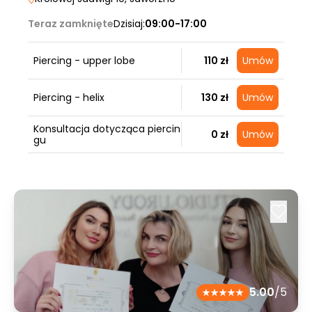
Teraz zamknięte
Dzisiaj:
09:00-17:00
Piercing - upper lobe
110 zł
Umów
Piercing - helix
130 zł
Umów
Konsultacja dotycząca piercin
0 zł
Umów
gu
5.00
/5