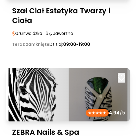
Szał Ciał Estetyka Twarzy i
Ciała
Grunwaldzka
| 67,
, Jaworzno
Teraz zamknięte
Dzisiaj:
09:00-19:00
4.94
/5
ZEBRA Nails & Spa