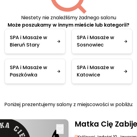
Niestety nie znaleźliśmy żadnego salonu
Może poszukamy w innym mieście lub kategorii?
SPA i Masaże w
SPA i Masaże w
Bieruń Stary
Sosnowiec
SPA i Masaże w
SPA i Masaże w
Paszkówka
Katowice
Poniżej prezentujemy salony z miejscowości w pobliżu:
Matka Cię Zabij