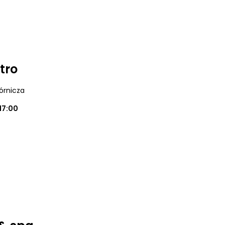
tro
órnicza
17:00