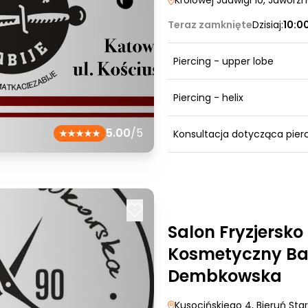
Królowej Jadwigi 10
, Jaworz
Teraz zamknięte
Dzisiaj:
10:0
Piercing - upper lobe
Piercing - helix
5.00
/5
Konsultacja dotycząca pier
Salon Fryzjersko
Kosmetyczny Ba
Dembkowska
Kusocińskiego 4
, Bieruń Sta