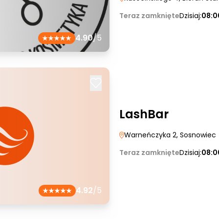
Teraz zamknięte
Dzisiaj:
08:0
4.90
/5
LashBar
Warneńczyka 2
, Sosnowiec
Teraz zamknięte
Dzisiaj:
08:0
4.92
/5