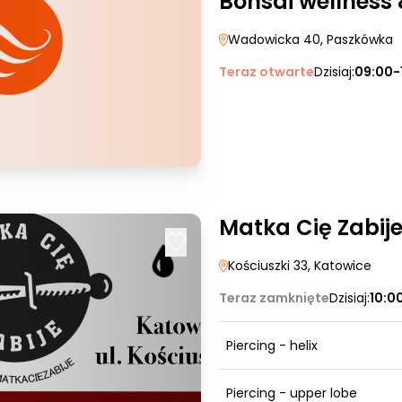
Bonsai wellness
Wadowicka 40
, Paszkówka
Teraz otwarte
Dzisiaj:
09:00-
Matka Cię Zabije
Kościuszki 33
, Katowice
Teraz zamknięte
Dzisiaj:
10:0
Piercing - helix
Piercing - upper lobe