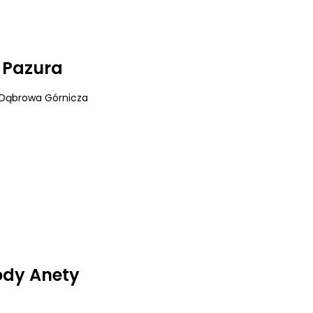
i Pazura
 Dąbrowa Górnicza
ody Anety