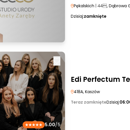
Pękalskich
| 44
, Dąbrowa 
Dzisiaj:
zamknięte
Edi Perfectum 
418A
, Kaszów
Teraz zamknięte
Dzisiaj:
06:0
5.00
/5