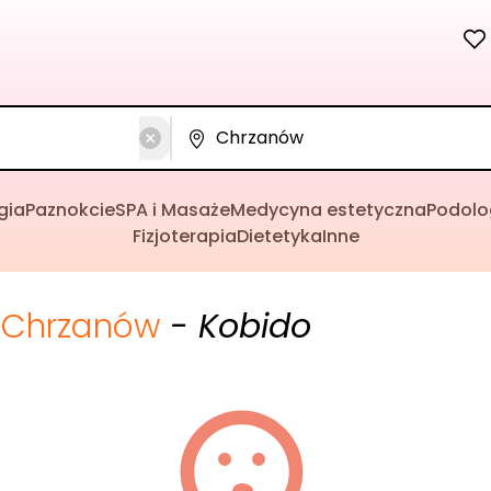
gia
Paznokcie
SPA i Masaże
Medycyna estetyczna
Podolo
Fizjoterapia
Dietetyka
Inne
Chrzanów
- Kobido