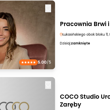
Pracownia Brwi 
Łukasińskiego obok bloku 11
,
Dzisiaj:
zamknięte
5.00
/5
COCO Studio Ur
Zaręby