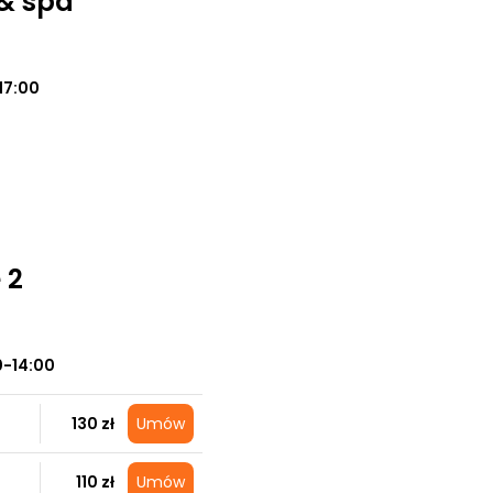
 & spa
17:00
 2
0-14:00
130 zł
Umów
110 zł
Umów