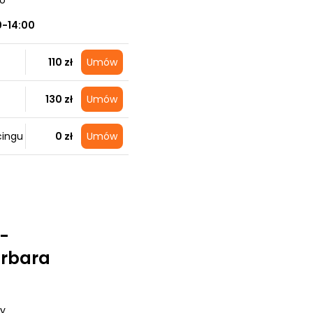
no
0-14:00
110 zł
Umów
130 zł
Umów
cingu
0 zł
Umów
 -
rbara
ry