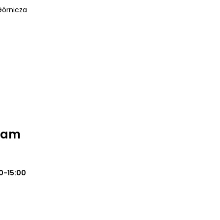
Górnicza
Team
0-15:00