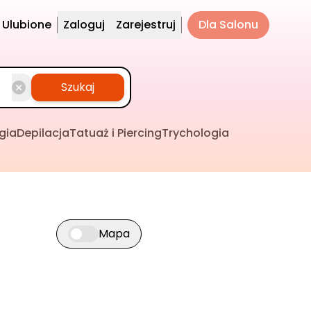
Ulubione
Zaloguj
Zarejestruj
Dla Salonu
Szukaj
gia
Depilacja
Tatuaż i Piercing
Trychologia
Mapa
Przełącz widok mapy