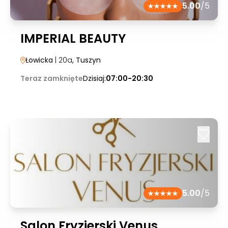
5.00
/5
IMPERIAL BEAUTY
Łowicka
| 20a
, Tuszyn
Teraz zamknięte
Dzisiaj:
07:00-20:30
5.00
/5
Salon Fryzjerski Venus