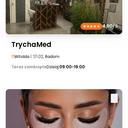
4.90
/5
TrychaMed
Witolda
| 7/1.02
, Radom
Teraz zamknięte
Dzisiaj:
09:00-19:00