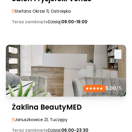
Stefana Okrzei 11
, Ostrołęka
Teraz zamknięte
Dzisiaj:
09:00-19:00
5.00
/5
Żaklina BeautyMED
Januszkowice 21
, Tuczępy
Teraz zamknięte
Dzisiaj:
06:00-23:30