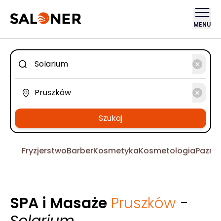
MENU
Szukaj
Fryzjerstwo
Barber
Kosmetyka
Kosmetologia
Pazno
SPA i Masaże
Pruszków
-