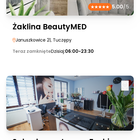
5.00
/5
Żaklina BeautyMED
Januszkowice 21
, Tuczępy
Teraz zamknięte
Dzisiaj:
06:00-23:30