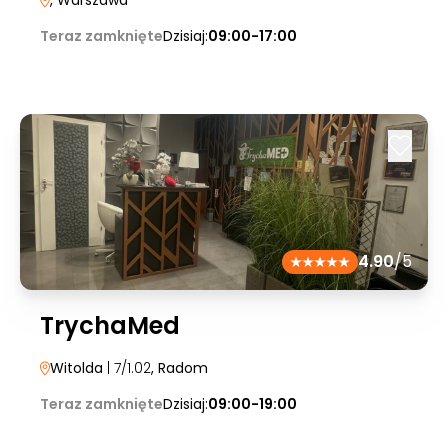
, Warszawa
Teraz zamknięte
Dzisiaj:
09:00-17:00
4.90
/5
TrychaMed
Witolda
| 7/1.02
, Radom
Teraz zamknięte
Dzisiaj:
09:00-19:00