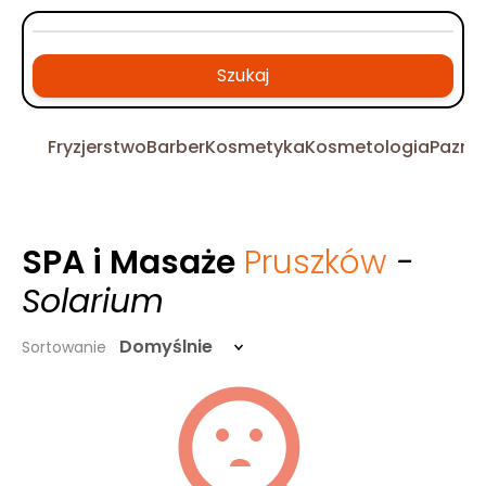
Szukaj
Fryzjerstwo
Barber
Kosmetyka
Kosmetologia
Pazno
SPA i Masaże
Pruszków
-
Solarium
Domyślnie
Sortowanie