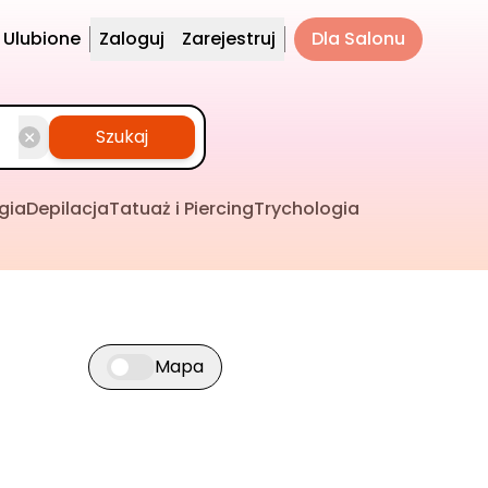
Ulubione
Zaloguj
Zarejestruj
Dla Salonu
Szukaj
gia
Depilacja
Tatuaż i Piercing
Trychologia
Mapa
Przełącz widok mapy