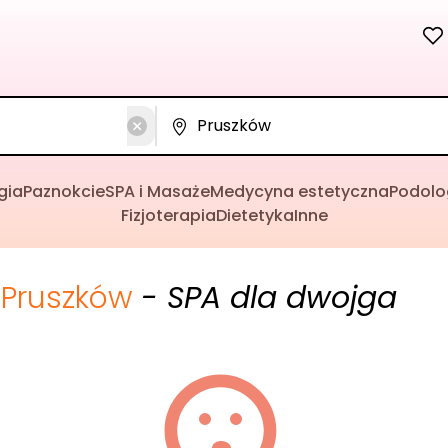
gia
Paznokcie
SPA i Masaże
Medycyna estetyczna
Podolo
Fizjoterapia
Dietetyka
Inne
Pruszków
- SPA dla dwojga