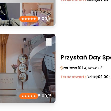
5.00
/5
Przystań Day Sp
Portowa 10
| 4
, Nowa Sól
Teraz otwarte
Dzisiaj:
09:00-
5.00
/5