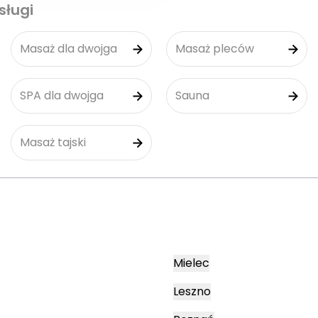
sługi
Masaż dla dwojga
Masaż pleców
SPA dla dwojga
Sauna
Masaż tajski
Mielec
Leszno