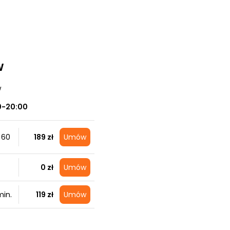
w
w
0-20:00
 60
189 zł
Umów
0 zł
Umów
in.
119 zł
Umów