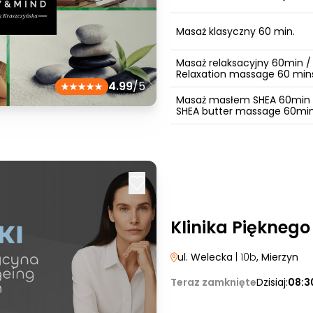
Masaż klasyczny 60 min.
Masaż relaksacyjny 60min /
Relaxation massage 60 min
4.99
/5
Masaż masłem SHEA 60min 
SHEA butter massage 60mi
Klinika Pięknego
ul. Welecka
| 10b
, Mierzyn
Teraz zamknięte
Dzisiaj:
08:3