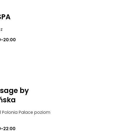
SPA
cz
0-20:00
sage by
ńska
el Polonia Palace poziom
0-22:00