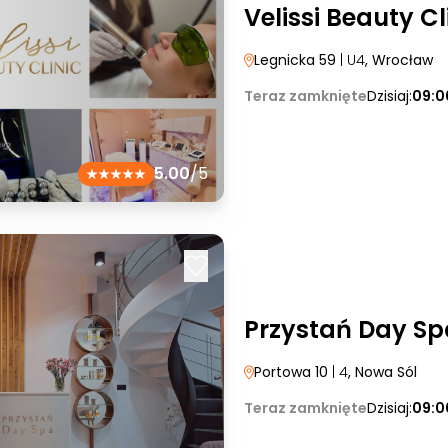
Velissi Beauty Cl
Legnicka 59
| U4
, Wrocław
Teraz zamknięte
Dzisiaj:
09:0
5.00
/5
Przystań Day Sp
Portowa 10
| 4
, Nowa Sól
Teraz zamknięte
Dzisiaj:
09:0