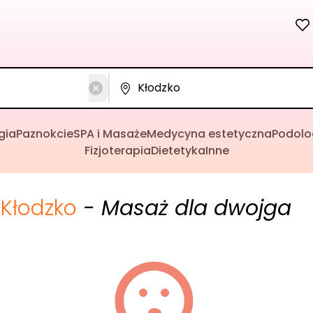
gia
Paznokcie
SPA i Masaże
Medycyna estetyczna
Podolo
Fizjoterapia
Dietetyka
Inne
Kłodzko
- Masaż dla dwojga