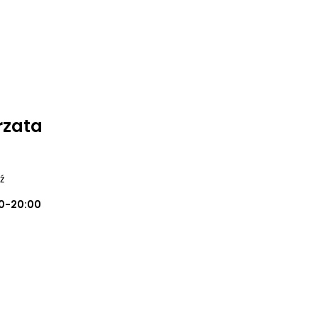
rzata
ź
0-20:00