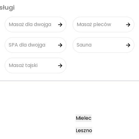
sługi
Masaż dla dwojga
Masaż pleców
SPA dla dwojga
Sauna
Masaż tajski
Mielec
Leszno