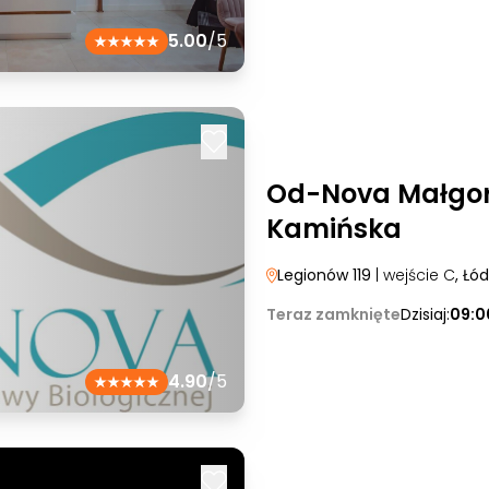
5.00
/5
Od-Nova Małgo
Kamińska
Legionów 119
| wejście C
, Łód
Teraz zamknięte
Dzisiaj:
09:0
4.90
/5