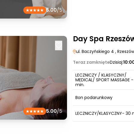
5.00
/5
Day Spa Rzeszó
ul. Baczyńskiego 4
, Rzeszó
Teraz zamknięte
Dzisiaj:
10:0
LECZNICZY / KLASYCZNY/
MEDICAL/ SPORT MASSAGE -
min.
Bon podarunkowy
5.00
/5
LECZNICZY/KLASYCZNY- 30 m