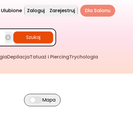
Ulubione
Zaloguj
Zarejestruj
Dla Salonu
Szukaj
gia
Depilacja
Tatuaż i Piercing
Trychologia
Mapa
Przełącz widok mapy