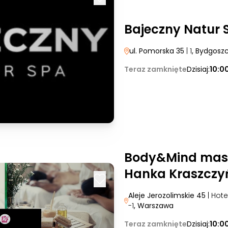
Bajeczny Natur 
ul. Pomorska 35
| 1
, Bydgosz
Teraz zamknięte
Dzisiaj:
10:0
Body&Mind mas
Hanka Kraszczy
Aleje Jerozolimskie 45
| Hot
-1
, Warszawa
Teraz zamknięte
Dzisiaj:
10:0