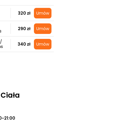
320 zł
Umów
290 zł
Umów
s
/
340 zł
Umów
ns
 Ciała
0-21:00