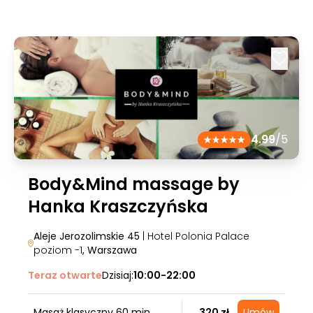
4.99
/5
Body&Mind massage by
Hanka Kraszczyńska
Aleje Jerozolimskie 45
| Hotel Polonia Palace
poziom -1
, Warszawa
Teraz otwarte
Dzisiaj:
10:00-22:00
Masaż klasyczny 60 min.
320 zł
Umów