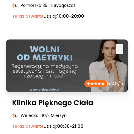
ul. Pomorska 35
| 1
, Bydgoszcz
Teraz otwarte
Dzisiaj:
10:00-20:00
5.00
/5
Klinika Pięknego Ciała
ul. Welecka
| 10b
, Mierzyn
Teraz otwarte
Dzisiaj:
08:30-21:00