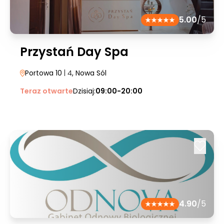
5.00
/5
Przystań Day Spa
Portowa 10
| 4
, Nowa Sól
Teraz otwarte
Dzisiaj:
09:00-20:00
4.90
/5