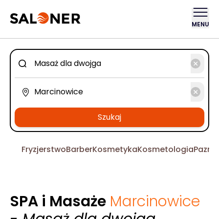
MENU
Szukaj
Fryzjerstwo
Barber
Kosmetyka
Kosmetologia
Pazno
SPA i Masaże
Marcinowice