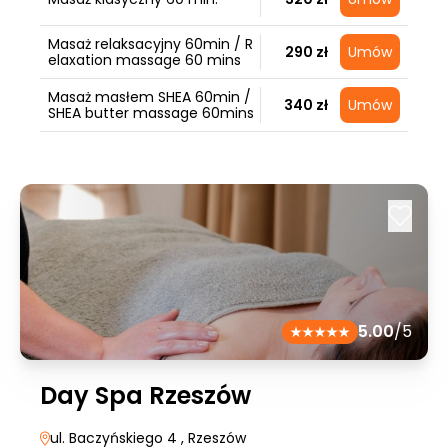
Masaż relaksacyjny 60min / R
290 zł
Umów
elaxation massage 60 mins
Masaż masłem SHEA 60min /
340 zł
Umów
SHEA butter massage 60mins
5.00
/5
Day Spa Rzeszów
ul. Baczyńskiego 4
, Rzeszów