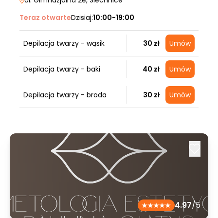
ul. Gimnazjalna 2e
, Siechnice
Teraz otwarte
Dzisiaj:
10:00-19:00
Depilacja twarzy - wąsik
30 zł
Umów
Depilacja twarzy - baki
40 zł
Umów
Depilacja twarzy - broda
30 zł
Umów
4.97
/5