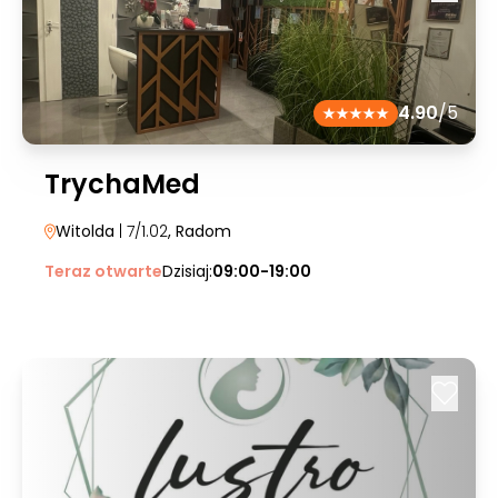
4.90
/5
TrychaMed
Witolda
| 7/1.02
, Radom
Teraz otwarte
Dzisiaj:
09:00-19:00