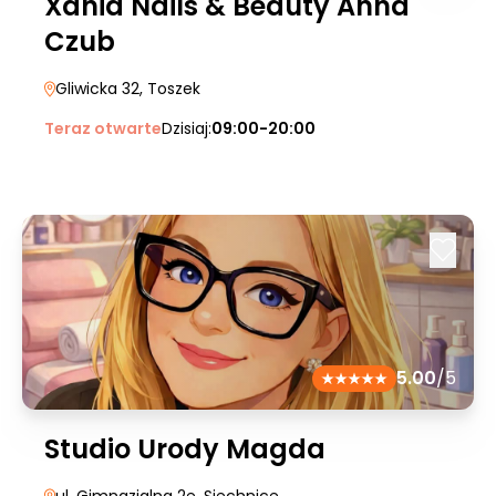
Xania Nails & Beauty Anna
Czub
Gliwicka 32
, Toszek
Teraz otwarte
Dzisiaj:
09:00-20:00
5.00
/5
Studio Urody Magda