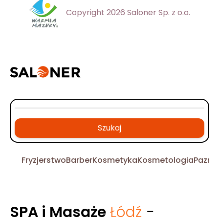
Copyright 2026 Saloner Sp. z o.o.
Szukaj
Fryzjerstwo
Barber
Kosmetyka
Kosmetologia
Pazno
SPA i Masaże
Łódź
-