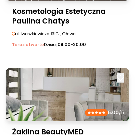
Kosmetologia Estetyczna
Paulina Chatys
ul. Iwaszkiewicza 131C
, Oława
Teraz otwarte
Dzisiaj:
09:00-20:00
5.00
/5
Żaklina BeautyMED