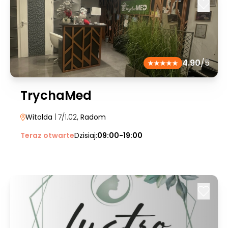
4.90
/5
TrychaMed
Witolda
| 7/1.02
, Radom
Teraz otwarte
Dzisiaj:
09:00-19:00