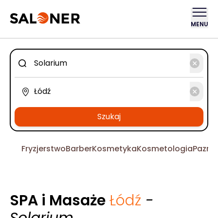
MENU
Szukaj
Fryzjerstwo
Barber
Kosmetyka
Kosmetologia
Pazno
SPA i Masaże
Łódź
-