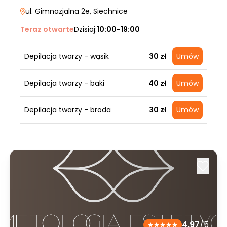
ul. Gimnazjalna 2e
, Siechnice
Teraz otwarte
Dzisiaj:
10:00-19:00
Depilacja twarzy - wąsik
30 zł
Umów
Depilacja twarzy - baki
40 zł
Umów
Depilacja twarzy - broda
30 zł
Umów
4.97
/5