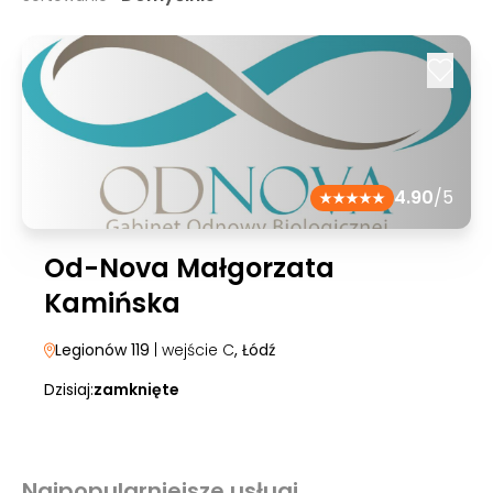
4.90
/5
Od-Nova Małgorzata
Kamińska
Legionów 119
| wejście C
, Łódź
Dzisiaj:
zamknięte
Najpopularniejsze usługi