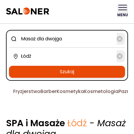
MENU
Szukaj
Fryzjerstwo
Barber
Kosmetyka
Kosmetologia
Pazno
SPA i Masaże
Łódź
- Masaż