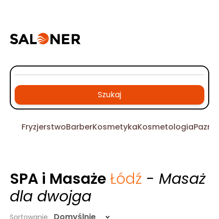
Szukaj
Fryzjerstwo
Barber
Kosmetyka
Kosmetologia
Pazno
SPA i Masaże
Łódź
- Masaż
dla dwojga
Domyślnie
Sortowanie