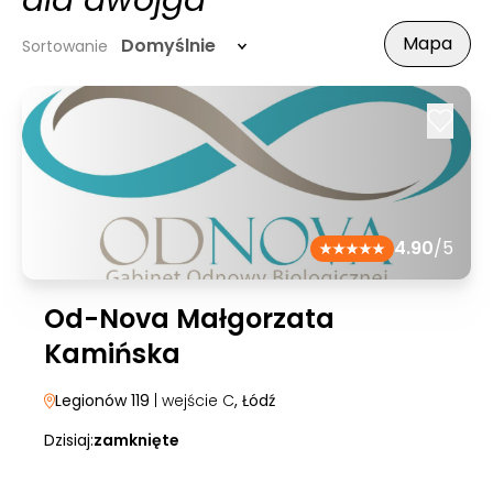
dla dwojga
Mapa
Domyślnie
Sortowanie
4.90
/5
Od-Nova Małgorzata
Kamińska
Legionów 119
| wejście C
, Łódź
Dzisiaj:
zamknięte