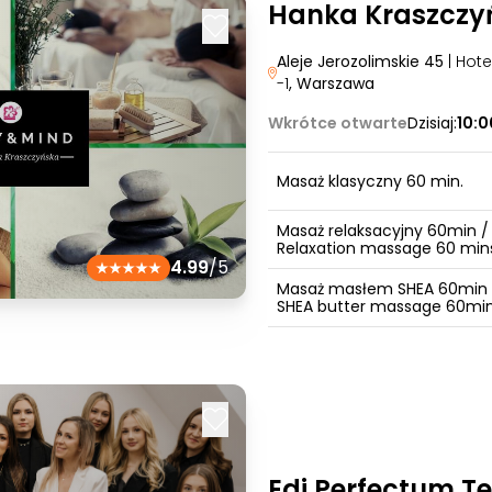
Hanka Kraszczy
Aleje Jerozolimskie 45
| Hot
-1
, Warszawa
Wkrótce otwarte
Dzisiaj:
10:
Masaż klasyczny 60 min.
Masaż relaksacyjny 60min /
Relaxation massage 60 min
4.99
/5
Masaż masłem SHEA 60min 
SHEA butter massage 60mi
Edi Perfectum 