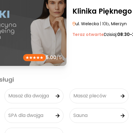
Klinika Pięknego
ul. Welecka
| 10b
, Mierzyn
Teraz otwarte
Dzisiaj:
08:30-
5.00
/5
sługi
Masaż dla dwojga
Masaż pleców
SPA dla dwojga
Sauna