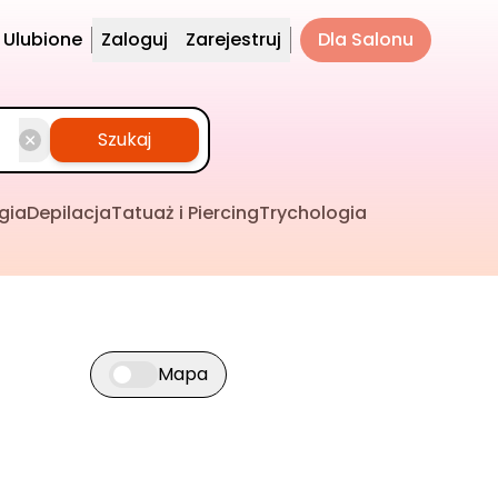
Ulubione
Zaloguj
Zarejestruj
Dla Salonu
Szukaj
gia
Depilacja
Tatuaż i Piercing
Trychologia
Mapa
Przełącz widok mapy