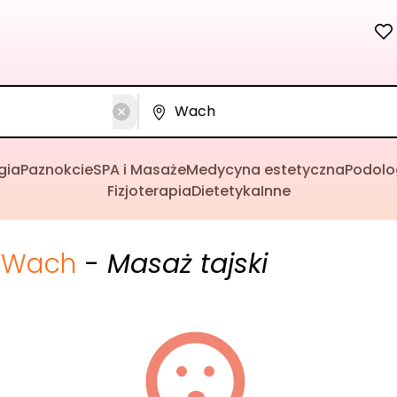
gia
Paznokcie
SPA i Masaże
Medycyna estetyczna
Podolo
Fizjoterapia
Dietetyka
Inne
Wach
- Masaż tajski