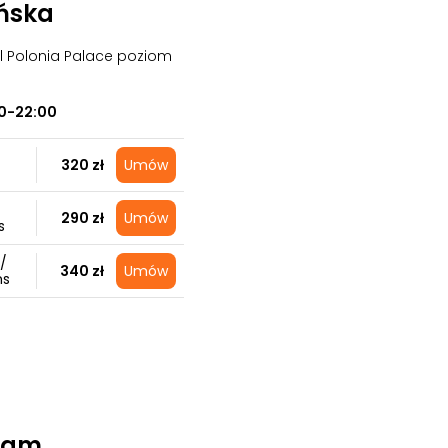
ńska
el Polonia Palace poziom
00-22:00
320 zł
Umów
290 zł
Umów
s
/
340 zł
Umów
ns
Team