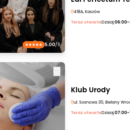
418A
, Kaszów
Teraz otwarte
Dzisiaj:
06:00-
5.00
/5
Klub Urody
ul. Sosnowa 30
, Bielany Wro
Teraz otwarte
Dzisiaj:
07:00-