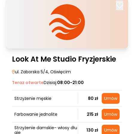
Look At Me Studio Fryzjerskie
ul. Zaborska 5/4
, Oświęcim
Teraz otwarte
Dzisiaj:
08:00-21:00
Strzyżenie męskie
80 zł
Umów
Farbowanie jednolite
215 zł
Umów
Strzyżenie damskie- włosy dłu
130 zł
Umów
gie