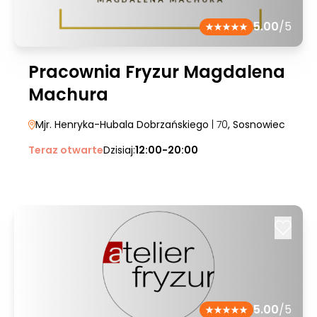
5.00
/5
Pracownia Fryzur Magdalena
Machura
Mjr. Henryka-Hubala Dobrzańskiego
| 70
, Sosnowiec
Teraz otwarte
Dzisiaj:
12:00-20:00
5.00
/5