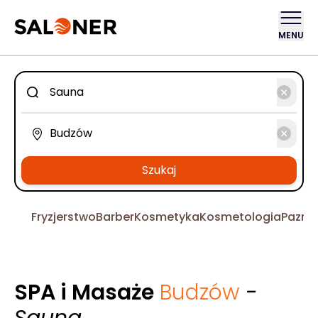
MENU
Szukaj
Fryzjerstwo
Barber
Kosmetyka
Kosmetologia
Pazno
SPA i Masaże
Budzów
-