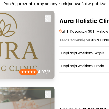
Poniżej prezentujemy salony z miejscowości w pobliżu:
Aura Holistic Cli
ul. T. Kościuszki 30
|
, Mirków
Teraz zamknięte
Dzisiaj:
09:0
Depilacja woskiem: Wąsik
Depilacja woskiem: Broda
4.97
/5