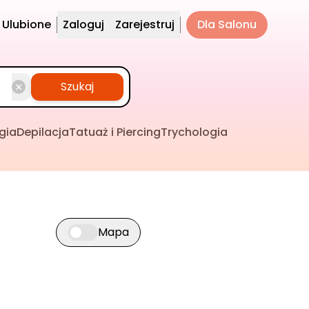
Ulubione
Zaloguj
Zarejestruj
Dla Salonu
Szukaj
gia
Depilacja
Tatuaż i Piercing
Trychologia
Mapa
Przełącz widok mapy