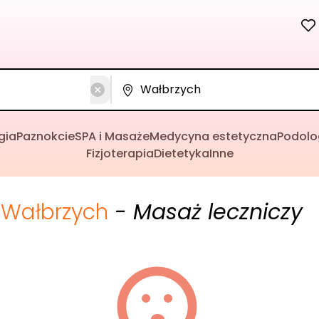
gia
Paznokcie
SPA i Masaże
Medycyna estetyczna
Podolo
Fizjoterapia
Dietetyka
Inne
Wałbrzych
- Masaż leczniczy