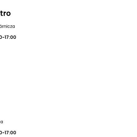
tro
órnicza
0-17:00
ła
0-17:00