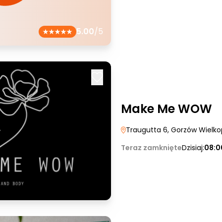
5.00
/5
Make Me WOW
Traugutta 6
, Gorzów Wielko
Teraz zamknięte
Dzisiaj:
08:0