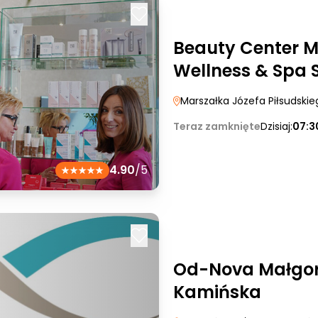
Beauty Center M
Wellness & Spa S
Marszałka Józefa Piłsudski
Teraz zamknięte
Dzisiaj:
07:3
4.90
/5
Od-Nova Małgo
Kamińska