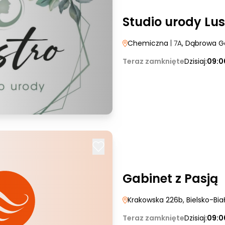
Studio urody Lus
Chemiczna
| 7A
, Dąbrowa G
Teraz zamknięte
Dzisiaj:
09:0
Gabinet z Pasją
Krakowska 226b
, Bielsko-Bia
Teraz zamknięte
Dzisiaj:
09:0