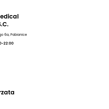
edical
.C.
ego 6a
, Pabianice
0-22:00
rzata