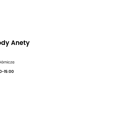
ody Anety
Górnicza
0-15:00