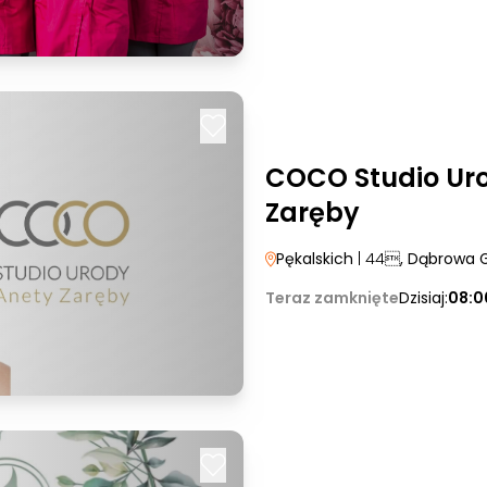
COCO Studio Ur
Zaręby
Pękalskich
| 44
, Dąbrowa 
Teraz zamknięte
Dzisiaj:
08:0