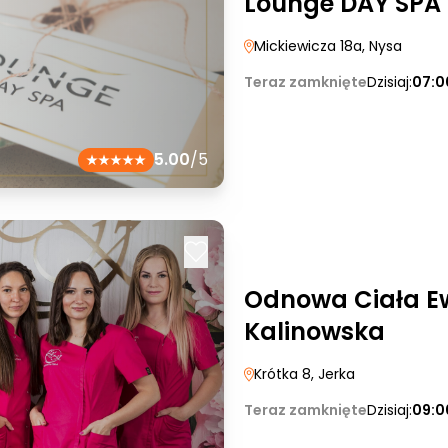
Lounge DAY SPA
Mickiewicza 18a
, Nysa
Teraz zamknięte
Dzisiaj:
07:0
5.00
/5
Odnowa Ciała Ew
Kalinowska
Krótka 8
, Jerka
Teraz zamknięte
Dzisiaj:
09:0