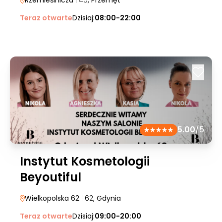
Rzemieślnicza
| 45
, Przemęt
Teraz otwarte
Dzisiaj:
08:00-22:00
5.00
/5
Instytut Kosmetologii
Beyoutiful
Wielkopolska 62
| 62
, Gdynia
Teraz otwarte
Dzisiaj:
09:00-20:00