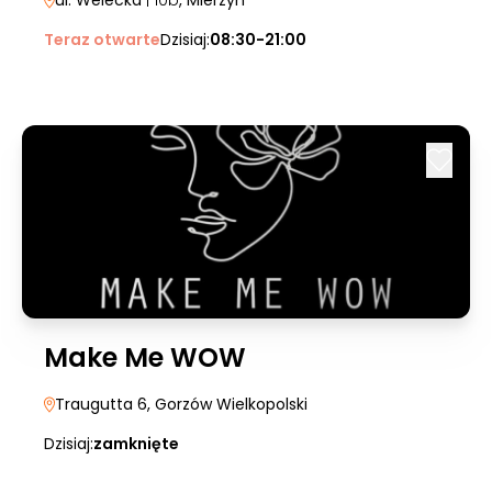
ul. Welecka
| 10b
, Mierzyn
Teraz otwarte
Dzisiaj:
08:30-21:00
Make Me WOW
Traugutta 6
, Gorzów Wielkopolski
Dzisiaj:
zamknięte