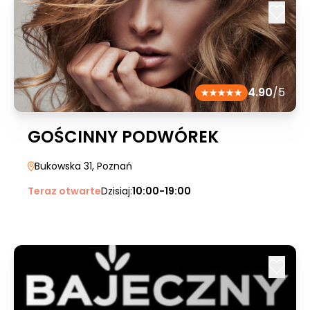
4.90
/5
GOŚCINNY PODWÓREK
Bukowska 31
, Poznań
Teraz otwarte
Dzisiaj:
10:00-19:00