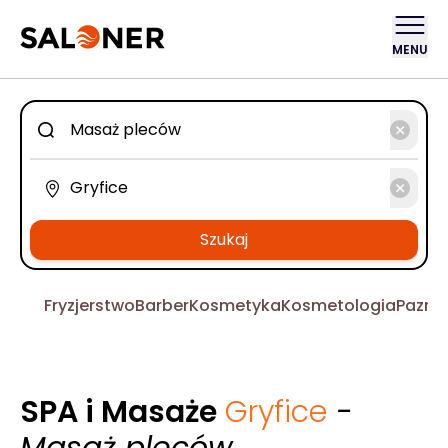
MENU
Szukaj
Fryzjerstwo
Barber
Kosmetyka
Kosmetologia
Pazno
SPA i Masaże
Gryfice
-