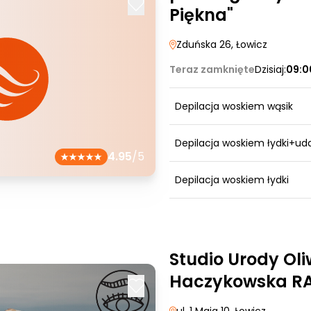
Piękna"
Zduńska 26
, Łowicz
Teraz zamknięte
Dzisiaj:
09:0
Depilacja woskiem wąsik
Depilacja woskiem łydki+ud
4.95
/5
Depilacja woskiem łydki
Studio Urody Oli
Haczykowska RA