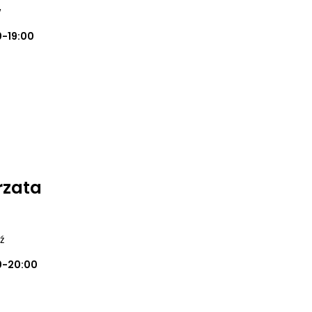
w
0-19:00
rzata
ź
0-20:00