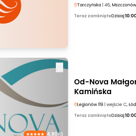
Tarczyńska
| 46
, Mszczonó
Teraz zamknięte
Dzisiaj:
10:0
Od-Nova Małgo
Kamińska
Legionów 119
| wejście C
, Łód
Teraz zamknięte
Dzisiaj:
10:0
4.90
/5