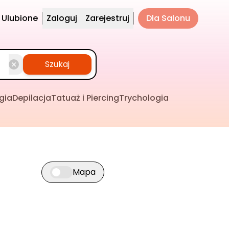
Ulubione
Zaloguj
Zarejestruj
Dla Salonu
Szukaj
gia
Depilacja
Tatuaż i Piercing
Trychologia
Mapa
Przełącz widok mapy