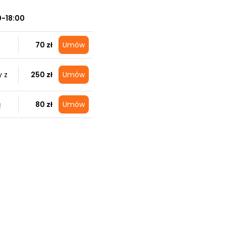
0-18:00
70 zł
Umów
 z
250 zł
Umów
ą
80 zł
Umów