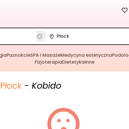
gia
Paznokcie
SPA i Masaże
Medycyna estetyczna
Podolo
Fizjoterapia
Dietetyka
Inne
Płock
- Kobido