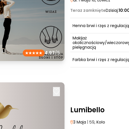
ul. 1 Maja 10
, Łowicz
Teraz zamknięte
Dzisiaj:
10:0
Henna brwi i rzęs z regulacją
Makijaż
okolicznościowy/wieczorowy
pielęgnacją
4.97
/5
Farbka brwi i rzęs z regulacj
Lumibello
3 Maja
| 59
, Koło