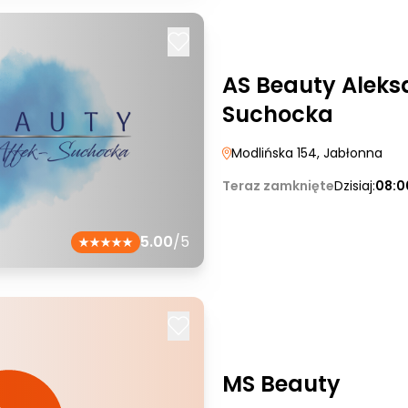
AS Beauty Aleks
Suchocka
Modlińska 154
, Jabłonna
Teraz zamknięte
Dzisiaj:
08:0
5.00
/5
MS Beauty