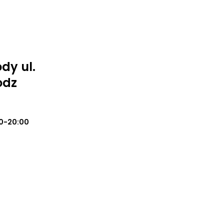
dy ul.
odz
0-20:00