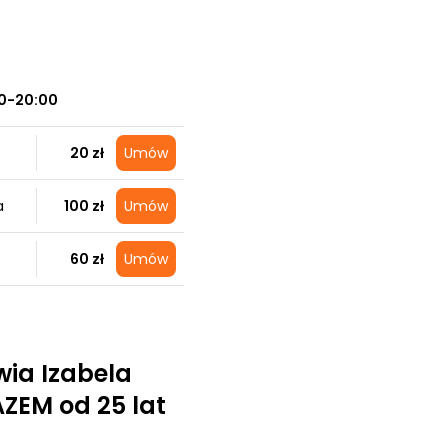
0-20:00
20 zł
Umów
a
100 zł
Umów
60 zł
Umów
wia Izabela
ZEM od 25 lat