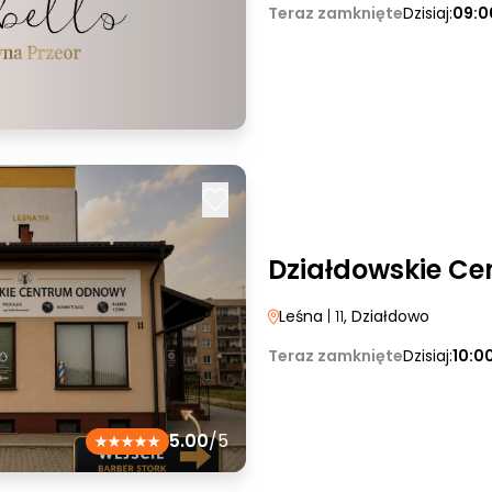
Teraz zamknięte
Dzisiaj:
09:0
Działdowskie C
Leśna
| 11
, Działdowo
Teraz zamknięte
Dzisiaj:
10:0
5.00
/5