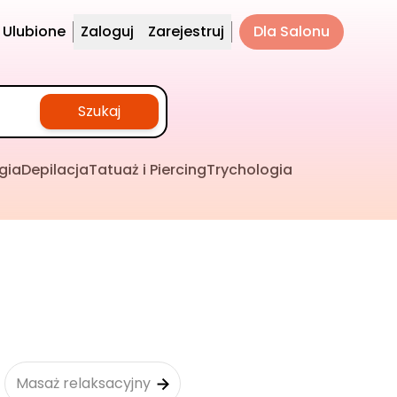
Ulubione
Zaloguj
Zarejestruj
Dla Salonu
Szukaj
gia
Depilacja
Tatuaż i Piercing
Trychologia
Masaż relaksacyjny