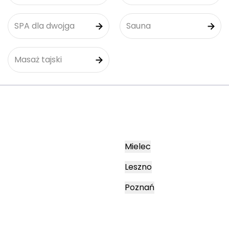
SPA dla dwojga
Sauna
Masaż tajski
Mielec
Leszno
Poznań