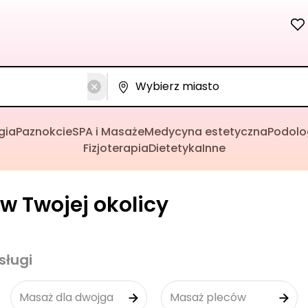
gia
Paznokcie
SPA i Masaże
Medycyna estetyczna
Podolo
Fizjoterapia
Dietetyka
Inne
w Twojej okolicy
sługi
Masaż dla dwojga
Masaż pleców