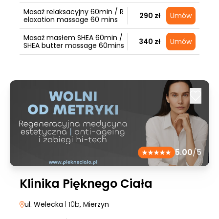
Masaż relaksacyjny 60min / R
290 zł
Umów
elaxation massage 60 mins
Masaż masłem SHEA 60min /
340 zł
Umów
SHEA butter massage 60mins
5.00
/5
Klinika Pięknego Ciała
ul. Welecka
| 10b
, Mierzyn