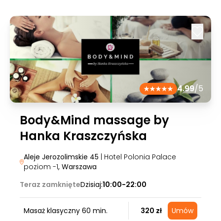
4.99
/5
Body&Mind massage by
Hanka Kraszczyńska
Aleje Jerozolimskie 45
| Hotel Polonia Palace
poziom -1
, Warszawa
Teraz zamknięte
Dzisiaj:
10:00-22:00
Masaż klasyczny 60 min.
320 zł
Umów