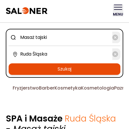
MENU
Szukaj
Fryzjerstwo
Barber
Kosmetyka
Kosmetologia
Pazno
SPA i Masaże
Ruda Śląska