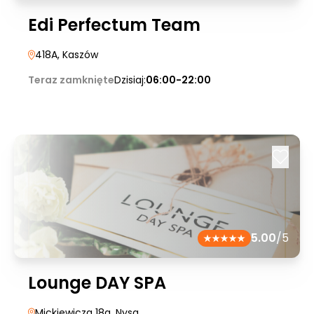
Edi Perfectum Team
418A
, Kaszów
Teraz zamknięte
Dzisiaj:
06:00-22:00
5.00
/5
Lounge DAY SPA
Mickiewicza 18a
, Nysa