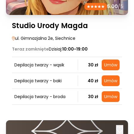
5.00
/5
Studio Urody Magda
ul. Gimnazjalna 2e
, Siechnice
Teraz zamknięte
Dzisiaj:
10:00-19:00
Depilacja twarzy - wąsik
30 zł
Umów
Depilacja twarzy - baki
40 zł
Umów
Depilacja twarzy - broda
30 zł
Umów