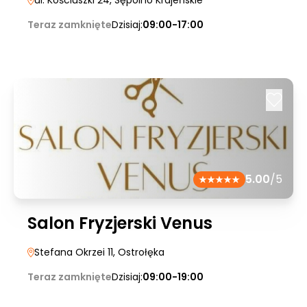
ul. Kościuszki 24
, Sępólno Krajeńskie
Teraz zamknięte
Dzisiaj:
09:00-17:00
5.00
/5
Salon Fryzjerski Venus
Stefana Okrzei 11
, Ostrołęka
Teraz zamknięte
Dzisiaj:
09:00-19:00