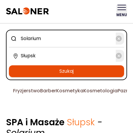
MENU
Szukaj
Fryzjerstwo
Barber
Kosmetyka
Kosmetologia
Pazno
SPA i Masaże
Słupsk
-