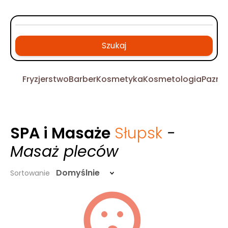
Szukaj
Fryzjerstwo
Barber
Kosmetyka
Kosmetologia
Pazno
SPA i Masaże
Słupsk
-
Masaż pleców
Domyślnie
Sortowanie