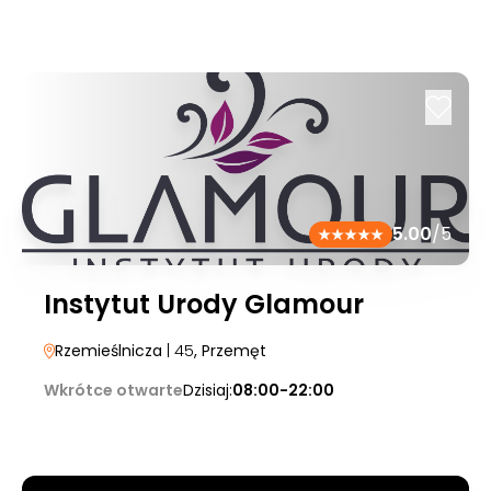
5.00
/5
Instytut Urody Glamour
Rzemieślnicza
| 45
, Przemęt
Wkrótce otwarte
Dzisiaj:
08:00-22:00