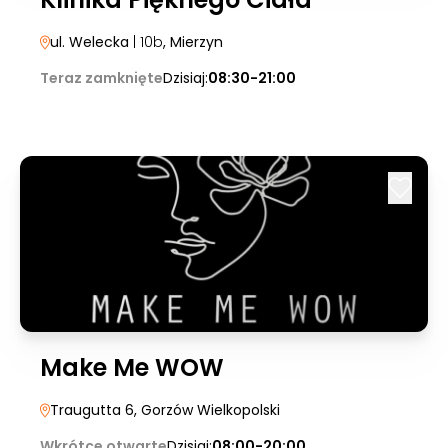
ul. Welecka
| 10b
, Mierzyn
Teraz zamknięte
Dzisiaj:
08:30-21:00
Make Me WOW
Traugutta 6
, Gorzów Wielkopolski
Wkrótce otwarte
Dzisiaj:
08:00-20:00