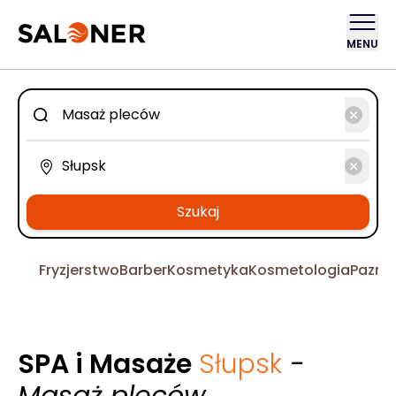
MENU
Szukaj
Fryzjerstwo
Barber
Kosmetyka
Kosmetologia
Pazno
SPA i Masaże
Słupsk
-