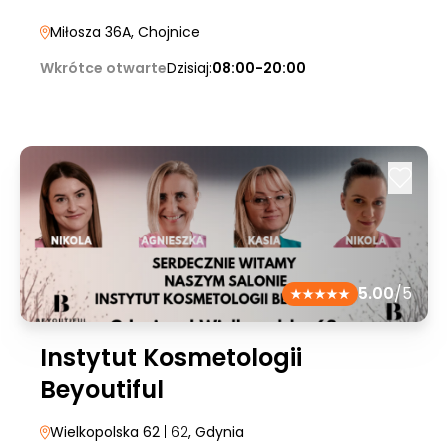
Miłosza 36A
, Chojnice
Wkrótce otwarte
Dzisiaj:
08:00-20:00
5.00
/5
Instytut Kosmetologii
Beyoutiful
Wielkopolska 62
| 62
, Gdynia