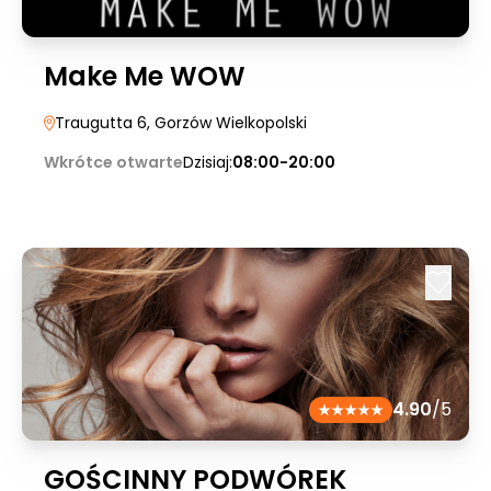
Make Me WOW
Traugutta 6
, Gorzów Wielkopolski
Wkrótce otwarte
Dzisiaj:
08:00-20:00
4.90
/5
GOŚCINNY PODWÓREK