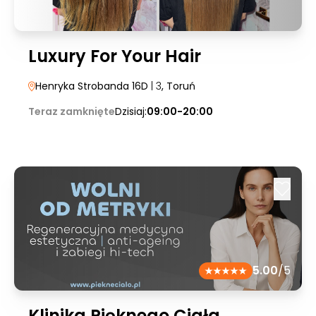
Luxury For Your Hair
Henryka Strobanda 16D
| 3
, Toruń
Teraz zamknięte
Dzisiaj:
09:00-20:00
5.00
/5
Klinika Pięknego Ciała