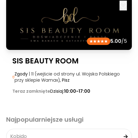
5.00
/5
SIS BEAUTY ROOM
Zgody
| 11 (wejście od strony ul. Wojska Polskiego
przy sklepie Wamax)
, Pisz
Teraz zamknięte
Dzisiaj:
10:00-17:00
Najpopularniejsze usługi
Kobido