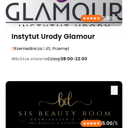
5.00
/5
Instytut Urody Glamour
Rzemieślnicza
| 45
, Przemęt
Wkrótce otwarte
Dzisiaj:
08:00-22:00
5.00
/5