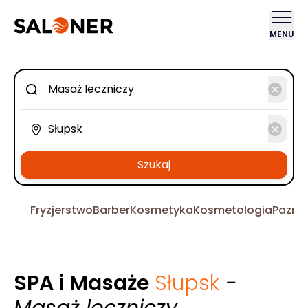
MENU
Szukaj
Fryzjerstwo
Barber
Kosmetyka
Kosmetologia
Pazno
SPA i Masaże
Słupsk
-