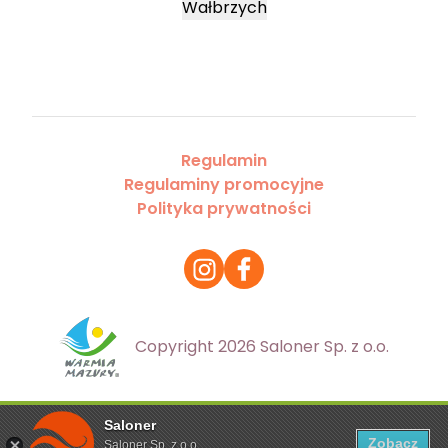
Wałbrzych
Regulamin
Regulaminy promocyjne
Polityka prywatności
Copyright 2026 Saloner Sp. z o.o.
Saloner
Ta strona korzysta z plików cookies. Aby dowiedzieć się
Zobacz
Saloner Sp. z o.o.