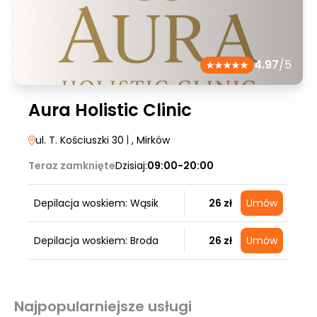
4.97
/5
Aura Holistic Clinic
ul. T. Kościuszki 30
|
, Mirków
Teraz zamknięte
Dzisiaj:
09:00-20:00
Depilacja woskiem: Wąsik
26 zł
Umów
Depilacja woskiem: Broda
26 zł
Umów
Najpopularniejsze usługi