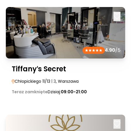
4.90
/5
Tiffanyˈs Secret
Chłopickiego 11/13
| 3
, Warszawa
Teraz zamknięte
Dzisiaj:
09:00-21:00