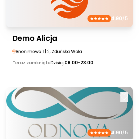
4.90
/5
Demo Alicja
Anonimowa 1
| 2
, Zduńska Wola
Teraz zamknięte
Dzisiaj:
09:00-23:00
4.90
/5