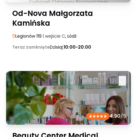
Od-Nova Małgorzata
Kamińska
Legionów 119
| wejście C
, Łódź
Teraz zamknięte
Dzisiaj:
10:00-20:00
4.90
/5
Beauty Center Medical