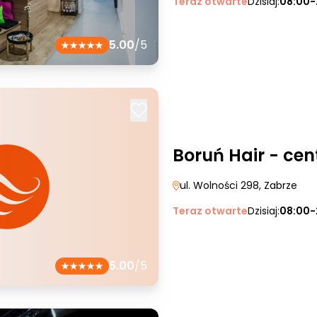
Teraz otwarte
Dzisiaj:
08:00-
5.00
/5
Boruń Hair - ce
ul. Wolności 298
, Zabrze
Teraz otwarte
Dzisiaj:
08:00-
5.00
/5