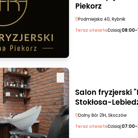
Piekorz
Podmiejska 40
, Rybnik
Teraz otwarte
Dzisiaj:
08:00-
Salon fryzjerski 
Stokłosa-Lebied
Dolny Bór 21H
, Skoczów
Teraz otwarte
Dzisiaj:
07:00-