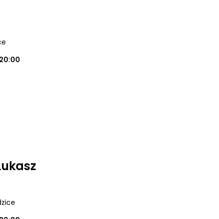
ce
20:00
Łukasz
dzice