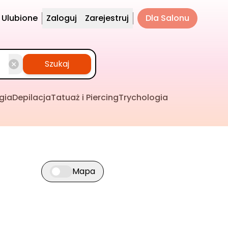
Ulubione
Zaloguj
Zarejestruj
Dla Salonu
Szukaj
gia
Depilacja
Tatuaż i Piercing
Trychologia
Mapa
Przełącz widok mapy