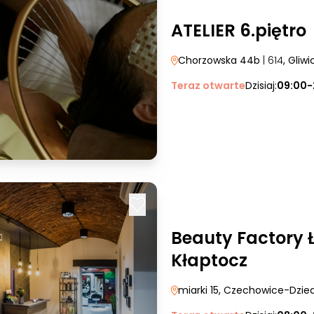
ATELIER 6.piętro
Chorzowska 44b
| 614
, Gliwi
Teraz otwarte
Dzisiaj:
09:00-
Beauty Factory 
Kłaptocz
miarki 15
, Czechowice-Dzie