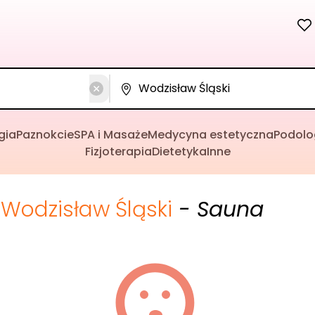
gia
Paznokcie
SPA i Masaże
Medycyna estetyczna
Podolo
Fizjoterapia
Dietetyka
Inne
Wodzisław Śląski
- Sauna