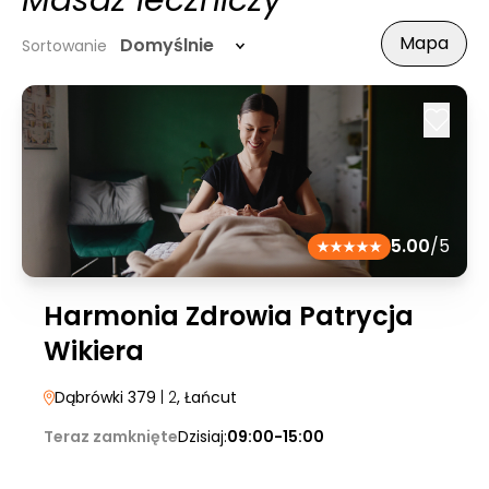
Masaż leczniczy
Mapa
Domyślnie
Sortowanie
5.00
/5
Harmonia Zdrowia Patrycja
Wikiera
Dąbrówki 379
| 2
, Łańcut
Teraz zamknięte
Dzisiaj:
09:00-15:00