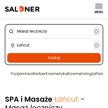
MENU
Szukaj
Fryzjerstwo
Barber
Kosmetyka
Kosmetologia
Pazno
SPA i Masaże
Łańcut
-