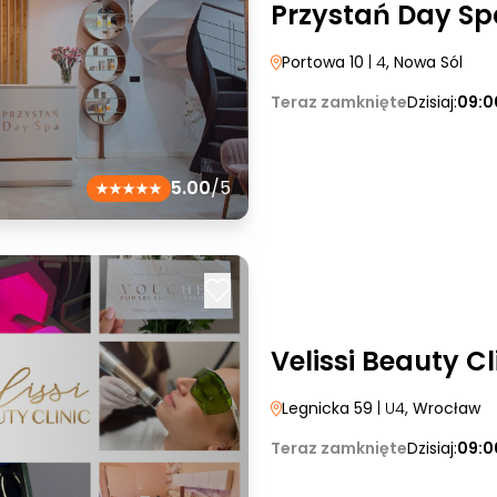
Przystań Day Sp
Portowa 10
| 4
, Nowa Sól
Teraz zamknięte
Dzisiaj:
09:0
5.00
/5
Velissi Beauty Cl
Legnicka 59
| U4
, Wrocław
Teraz zamknięte
Dzisiaj:
09:0