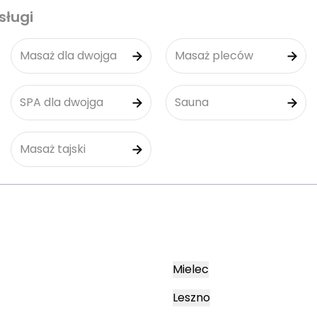
sługi
Masaż dla dwojga
Masaż pleców
SPA dla dwojga
Sauna
Masaż tajski
Mielec
Leszno