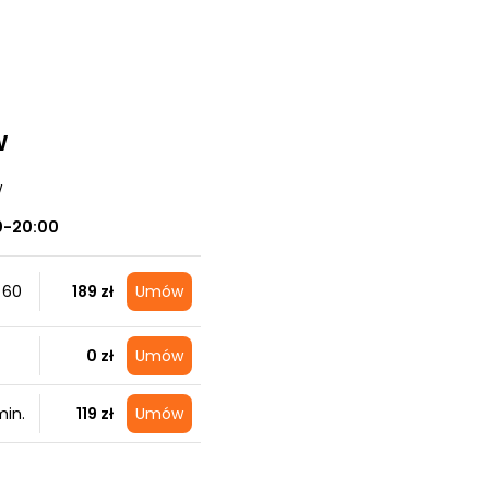
w
w
0-20:00
 60
189 zł
Umów
0 zł
Umów
in.
119 zł
Umów