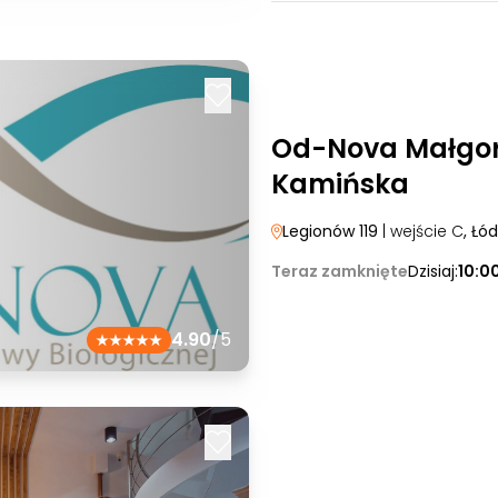
Od-Nova Małgo
Kamińska
Legionów 119
| wejście C
, Łód
Teraz zamknięte
Dzisiaj:
10:0
4.90
/5