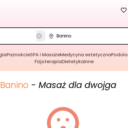
gia
Paznokcie
SPA i Masaże
Medycyna estetyczna
Podolo
Fizjoterapia
Dietetyka
Inne
Banino
- Masaż dla dwojga