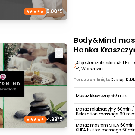
5.00
/5
Body&Mind mas
Hanka Kraszczy
Aleje Jerozolimskie 45
| Hot
-1
, Warszawa
Teraz zamknięte
Dzisiaj:
10:0
Masaż klasyczny 60 min.
Masaż relaksacyjny 60min /
Relaxation massage 60 min
4.99
/5
Masaż masłem SHEA 60min 
SHEA butter massage 60mi