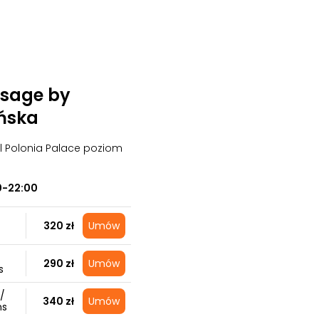
sage by
ńska
el Polonia Palace poziom
0-22:00
320 zł
Umów
290 zł
Umów
s
/
340 zł
Umów
ns