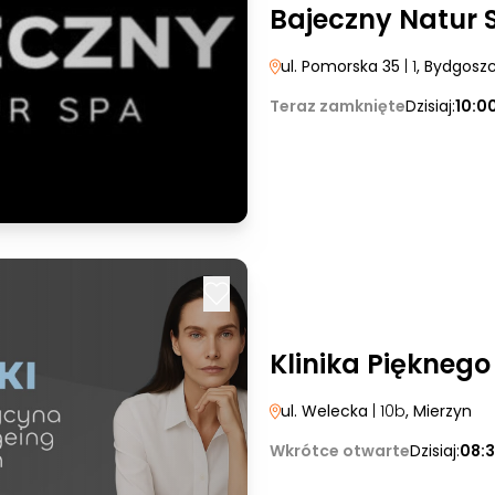
Bajeczny Natur 
ul. Pomorska 35
| 1
, Bydgosz
Teraz zamknięte
Dzisiaj:
10:0
Klinika Pięknego
ul. Welecka
| 10b
, Mierzyn
Wkrótce otwarte
Dzisiaj:
08:3