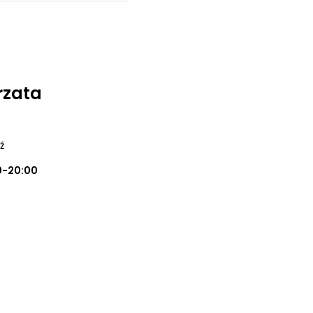
rzata
ź
0-20:00