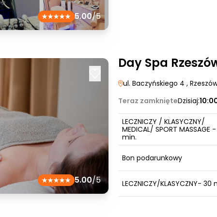
5.00
/5
Day Spa Rzeszó
ul. Baczyńskiego 4
, Rzeszó
Teraz zamknięte
Dzisiaj:
10:0
LECZNICZY / KLASYCZNY/
MEDICAL/ SPORT MASSAGE -
min.
Bon podarunkowy
5.00
/5
LECZNICZY/KLASYCZNY- 30 m