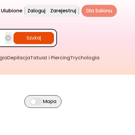
Ulubione
Zaloguj
Zarejestruj
Dla Salonu
Szukaj
gia
Depilacja
Tatuaż i Piercing
Trychologia
Mapa
Przełącz widok mapy