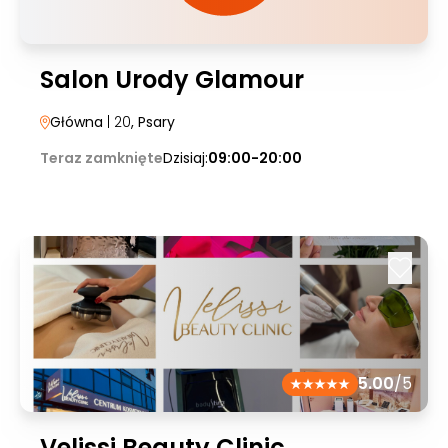
Salon Urody Glamour
Główna
| 20
, Psary
Teraz zamknięte
Dzisiaj:
09:00-20:00
5.00
/5
Velissi Beauty Clinic