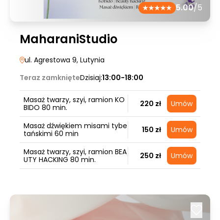
5.00
/5
MaharaniStudio
ul. Agrestowa 9
, Lutynia
Teraz zamknięte
Dzisiaj:
13:00-18:00
Masaż twarzy, szyi, ramion KO
220 zł
Umów
BIDO 80 min.
Masaż dźwiękiem misami tybe
150 zł
Umów
tańskimi 60 min
Masaż twarzy, szyi, ramion BEA
250 zł
Umów
UTY HACKING 80 min.