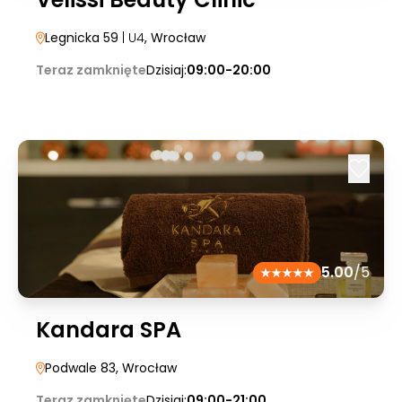
Legnicka 59
| U4
, Wrocław
Teraz zamknięte
Dzisiaj:
09:00-20:00
5.00
/5
Kandara SPA
Podwale 83
, Wrocław
Teraz zamknięte
Dzisiaj:
09:00-21:00