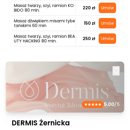
Masaż twarzy, szyi, ramion KO
220 zł
Umów
BIDO 80 min.
Masaż dźwiękiem misami tybe
150 zł
Umów
tańskimi 60 min
Masaż twarzy, szyi, ramion BEA
250 zł
Umów
UTY HACKING 80 min.
5.00
/5
DERMIS Żernicka