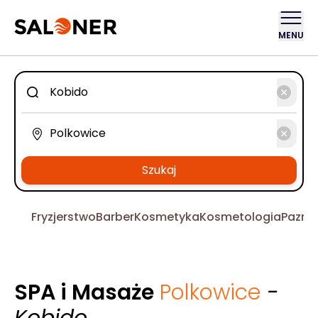
MENU
Szukaj
Fryzjerstwo
Barber
Kosmetyka
Kosmetologia
Pazno
SPA i Masaże
Polkowice
-