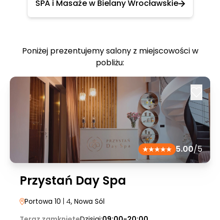
SPA i Masaże w Bielany Wrocławskie
Poniżej prezentujemy salony z miejscowości w
pobliżu:
5.00
/5
Przystań Day Spa
Portowa 10
| 4
, Nowa Sól
Teraz zamknięte
Dzisiaj:
09:00-20:00