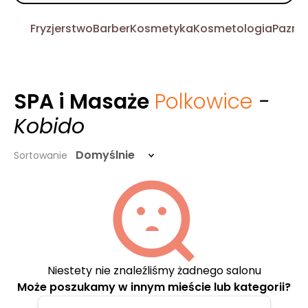
Fryzjerstwo
Barber
Kosmetyka
Kosmetologia
Pazno
SPA i Masaże
Polkowice
-
Kobido
Domyślnie
Sortowanie
Niestety nie znaleźliśmy żadnego salonu
Może poszukamy w innym mieście lub kategorii?