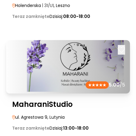
Holenderska
| 31/U1
, Leszno
Teraz zamknięte
Dzisiaj:
08:00-18:00
5.00
/5
MaharaniStudio
ul. Agrestowa 9
, Lutynia
Teraz zamknięte
Dzisiaj:
13:00-18:00