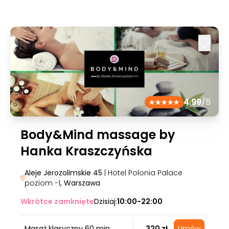
4.99
/5
Body&Mind massage by
Hanka Kraszczyńska
Aleje Jerozolimskie 45
| Hotel Polonia Palace
poziom -1
, Warszawa
Wkrótce zamknięte
Dzisiaj:
10:00-22:00
Masaż klasyczny 60 min.
320 zł
Umów