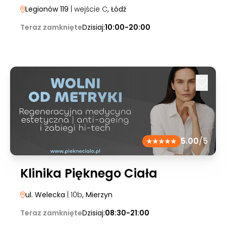
Legionów 119
| wejście C
, Łódź
Teraz zamknięte
Dzisiaj:
10:00-20:00
5.00
/5
Klinika Pięknego Ciała
ul. Welecka
| 10b
, Mierzyn
Teraz zamknięte
Dzisiaj:
08:30-21:00