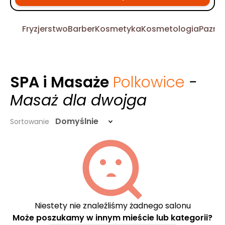
Fryzjerstwo
Barber
Kosmetyka
Kosmetologia
Pazno
SPA i Masaże
Polkowice
-
Masaż dla dwojga
Domyślnie
Sortowanie
Niestety nie znaleźliśmy żadnego salonu
Może poszukamy w innym mieście lub kategorii?