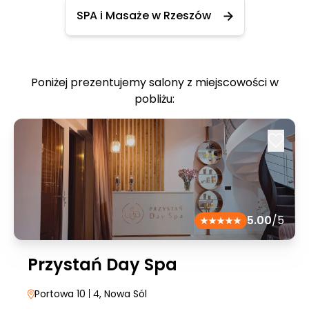
SPA i Masaże w Rzeszów
Poniżej prezentujemy salony z miejscowości w
pobliżu:
5.00
/5
Przystań Day Spa
Portowa 10
| 4
, Nowa Sól