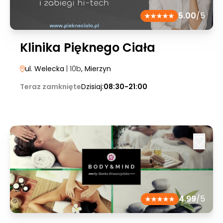
5.00
/5
Klinika Pięknego Ciała
ul. Welecka
| 10b
, Mierzyn
Teraz zamknięte
Dzisiaj:
08:30-21:00
4.99
/5