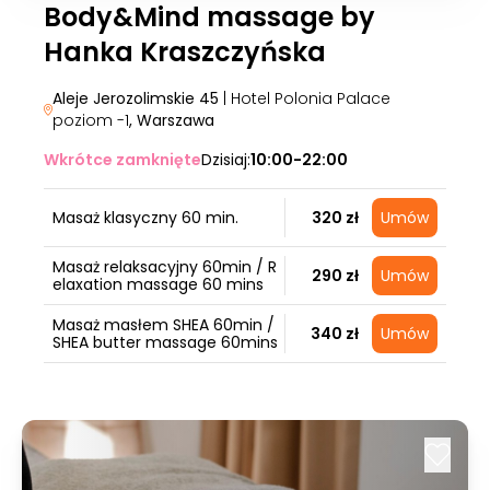
Body&Mind massage by
Hanka Kraszczyńska
Aleje Jerozolimskie 45
| Hotel Polonia Palace
poziom -1
, Warszawa
Wkrótce zamknięte
Dzisiaj:
10:00-22:00
Masaż klasyczny 60 min.
320 zł
Umów
Masaż relaksacyjny 60min / R
290 zł
Umów
elaxation massage 60 mins
Masaż masłem SHEA 60min /
340 zł
Umów
SHEA butter massage 60mins