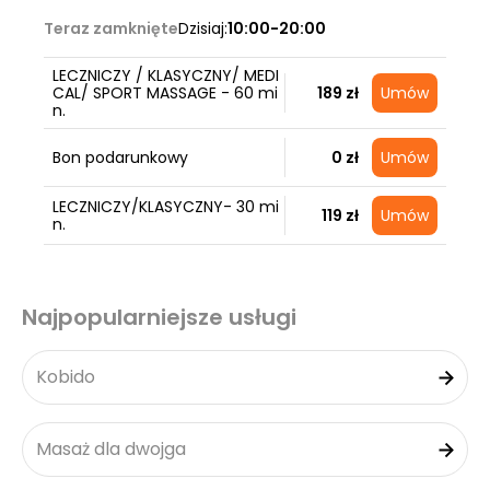
Teraz zamknięte
Dzisiaj:
10:00-20:00
LECZNICZY / KLASYCZNY/ MEDI
CAL/ SPORT MASSAGE - 60 mi
189 zł
Umów
n.
Bon podarunkowy
0 zł
Umów
LECZNICZY/KLASYCZNY- 30 mi
119 zł
Umów
n.
Najpopularniejsze usługi
Kobido
Masaż dla dwojga