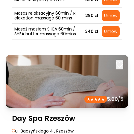
Masaż relaksacyjny 60min / R
290 zł
Umów
elaxation massage 60 mins
Masaż masłem SHEA 60min /
340 zł
Umów
SHEA butter massage 60mins
5.00
/5
Day Spa Rzeszów
ul. Baczyńskiego 4
, Rzeszów