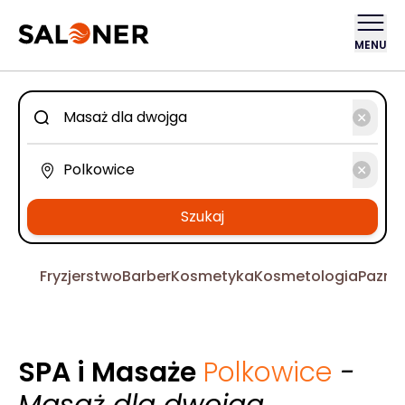
MENU
Szukaj
Fryzjerstwo
Barber
Kosmetyka
Kosmetologia
Pazno
SPA i Masaże
Polkowice
-