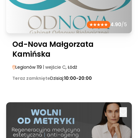
4.90
/5
Od-Nova Małgorzata
Kamińska
Legionów 119
| wejście C
, Łódź
Teraz zamknięte
Dzisiaj:
10:00-20:00