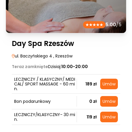
5.00
/5
Day Spa Rzeszów
ul. Baczyńskiego 4
, Rzeszów
Teraz zamknięte
Dzisiaj:
10:00-20:00
LECZNICZY / KLASYCZNY/ MEDI
CAL/ SPORT MASSAGE - 60 mi
189 zł
Umów
n.
Bon podarunkowy
0 zł
Umów
LECZNICZY/KLASYCZNY- 30 mi
119 zł
Umów
n.