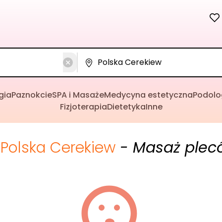
gia
Paznokcie
SPA i Masaże
Medycyna estetyczna
Podolo
Fizjoterapia
Dietetyka
Inne
Polska Cerekiew
- Masaż plec