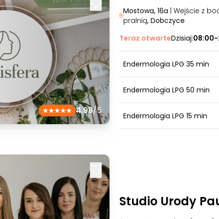
Mostowa, 16a
| Wejście z bo
pralnią
, Dobczyce
Teraz otwarte
Dzisiaj:
08:00-
Endermologia LPG 35 min
Endermologia LPG 50 min
4.98
/5
Endermologia LPG 15 min
Studio Urody Pa