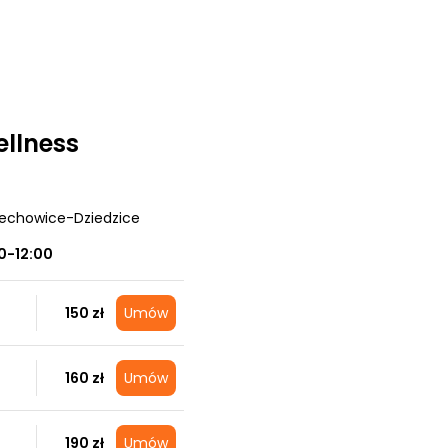
llness
zechowice-Dziedzice
0-12:00
150 zł
Umów
160 zł
Umów
190 zł
Umów