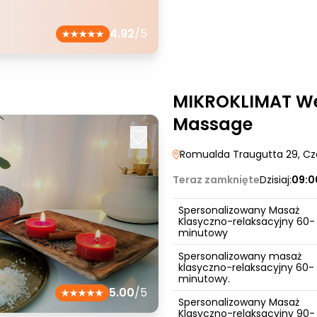
4.92
/5
MIKROKLIMAT We
Massage
Romualda Traugutta 29
, C
Teraz zamknięte
Dzisiaj:
09:0
Spersonalizowany Masaż
Klasyczno-relaksacyjny 60-
minutowy
Spersonalizowany masaż
klasyczno-relaksacyjny 60-
minutowy.
5.00
/5
Spersonalizowany Masaż
Klasyczno-relaksacyjny 90-