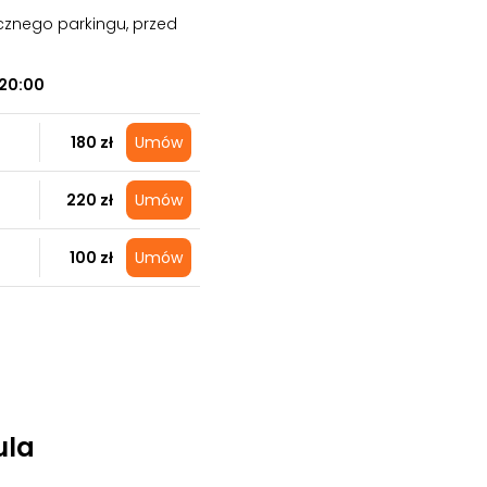
cznego parkingu, przed
20:00
180 zł
Umów
220 zł
Umów
100 zł
Umów
ula