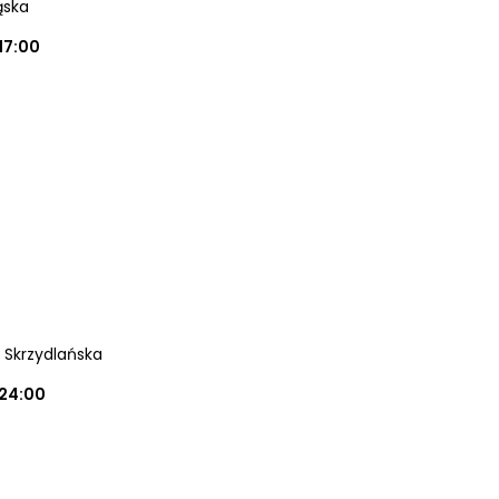
ąska
17:00
a Skrzydlańska
24:00