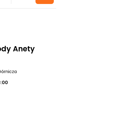
ody Anety
Górnicza
8:00