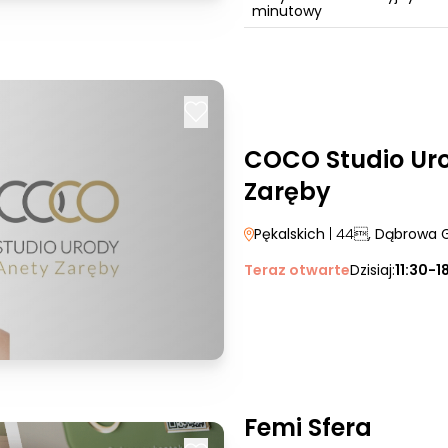
minutowy
COCO Studio Ur
Zaręby
Pękalskich
| 44
, Dąbrowa 
Teraz otwarte
Dzisiaj:
11:30-1
Femi Sfera