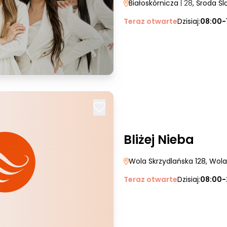
Białoskórnicza
| 28
, Środa Śl
Teraz otwarte
Dzisiaj:
08:00-
Bliżej Nieba
Wola Skrzydlańska 128
, Wol
Teraz otwarte
Dzisiaj:
08:00-