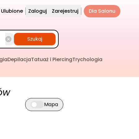
Ulubione
Zaloguj
Zarejestruj
Dla Salonu
Szukaj
gia
Depilacja
Tatuaż i Piercing
Trychologia
ów
Mapa
Przełącz widok mapy