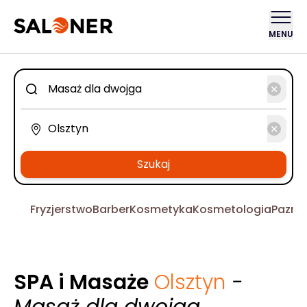
MENU
Szukaj
Fryzjerstwo
Barber
Kosmetyka
Kosmetologia
Pazno
SPA i Masaże
Olsztyn
-