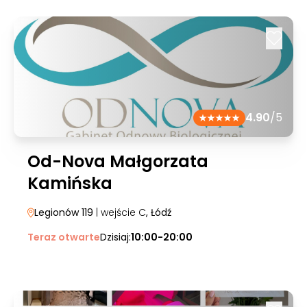
4.90
/5
Od-Nova Małgorzata
Kamińska
Legionów 119
| wejście C
, Łódź
Teraz otwarte
Dzisiaj:
10:00-20:00