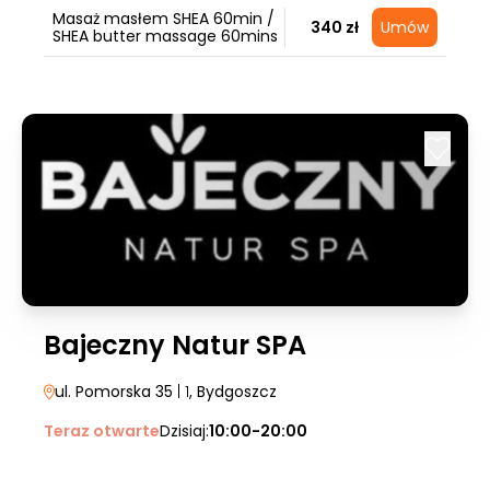
Masaż masłem SHEA 60min /
340 zł
Umów
SHEA butter massage 60mins
Bajeczny Natur SPA
ul. Pomorska 35
| 1
, Bydgoszcz
Teraz otwarte
Dzisiaj:
10:00-20:00