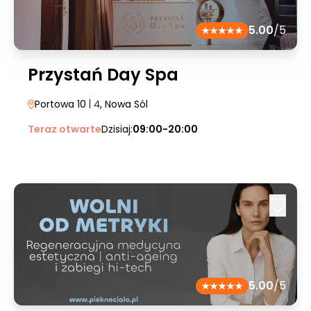
5.00
/5
Przystań Day Spa
Portowa 10
| 4
, Nowa Sól
Teraz otwarte
Dzisiaj:
09:00-20:00
5.00
/5