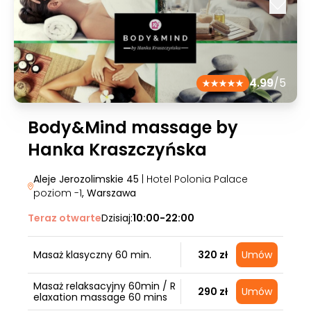
4.99
/5
Body&Mind massage by
Hanka Kraszczyńska
Aleje Jerozolimskie 45
| Hotel Polonia Palace
poziom -1
, Warszawa
Teraz otwarte
Dzisiaj:
10:00-22:00
Masaż klasyczny 60 min.
320 zł
Umów
Masaż relaksacyjny 60min / R
290 zł
Umów
elaxation massage 60 mins