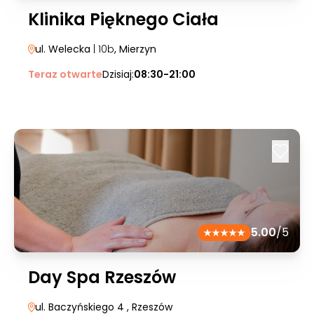
Klinika Pięknego Ciała
ul. Welecka
| 10b
, Mierzyn
Teraz otwarte
Dzisiaj:
08:30-21:00
5.00
/5
Day Spa Rzeszów
ul. Baczyńskiego 4
, Rzeszów