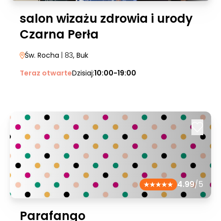
salon wizażu zdrowia i urody
Czarna Perła
Św. Rocha
| 83
, Buk
Teraz otwarte
Dzisiaj:
10:00-19:00
4.99
/5
Parafango