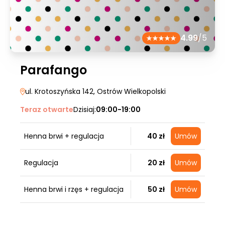
4.99
/5
Parafango
ul. Krotoszyńska 142
, Ostrów Wielkopolski
Teraz otwarte
Dzisiaj:
09:00-19:00
Henna brwi + regulacja
40 zł
Umów
Regulacja
20 zł
Umów
Henna brwi i rzęs + regulacja
50 zł
Umów