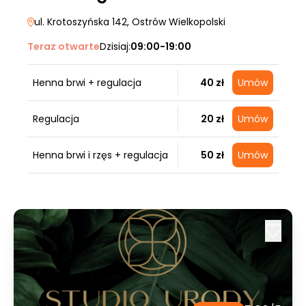
ul. Krotoszyńska 142
, Ostrów Wielkopolski
Teraz otwarte
Dzisiaj:
09:00-19:00
Henna brwi + regulacja
40 zł
Umów
Regulacja
20 zł
Umów
Henna brwi i rzęs + regulacja
50 zł
Umów