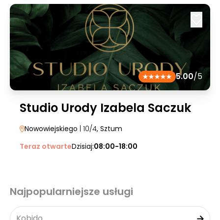
5.00
/5
Studio Urody Izabela Saczuk
Nowowiejskiego
| 10/4
, Sztum
Teraz otwarte
Dzisiaj:
08:00-18:00
Najpopularniejsze usługi
Kobido