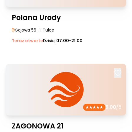
Polana Urody
Gajowa 56
| 1
, Tulce
Teraz otwarte
Dzisiaj:
07:00-21:00
5.00
/5
ZAGONOWA 21