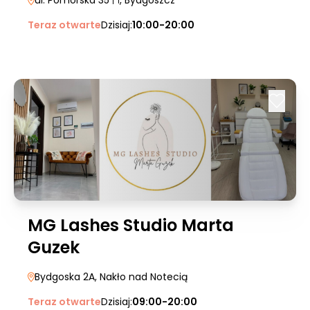
ul. Pomorska 35
| 1
, Bydgoszcz
Teraz otwarte
Dzisiaj:
10:00-20:00
MG Lashes Studio Marta
Guzek
Bydgoska 2A
, Nakło nad Notecią
Teraz otwarte
Dzisiaj:
09:00-20:00