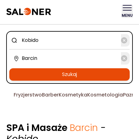
MENU
Szukaj
Fryzjerstwo
Barber
Kosmetyka
Kosmetologia
Pazno
SPA i Masaże
Barcin
-