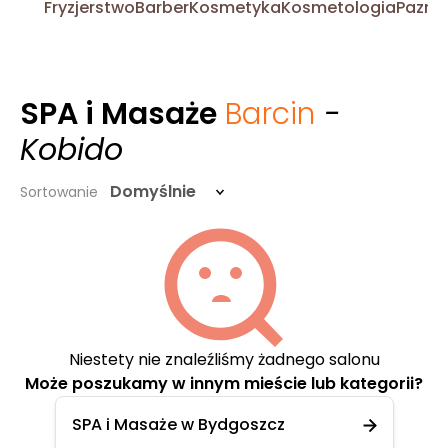
Fryzjerstwo
Barber
Kosmetyka
Kosmetologia
Pazno
SPA i Masaże
Barcin
-
Kobido
Domyślnie
Sortowanie
Niestety nie znaleźliśmy żadnego salonu
Może poszukamy w innym mieście lub kategorii?
SPA i Masaże w Bydgoszcz