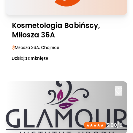
Kosmetologia Babińscy,
Miłosza 36A
Miłosza 36A
, Chojnice
Dzisiaj:
zamknięte
5.00
/5