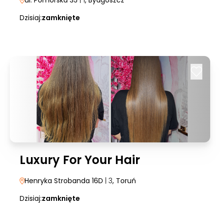
ul. Pomorska 35
| 1
, Bydgoszcz
Dzisiaj:
zamknięte
Luxury For Your Hair
Henryka Strobanda 16D
| 3
, Toruń
Dzisiaj:
zamknięte