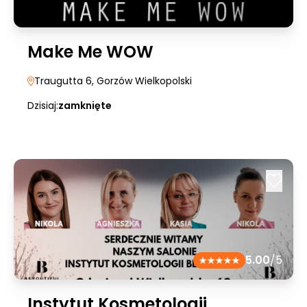
Make Me WOW
Traugutta 6
, Gorzów Wielkopolski
Dzisiaj:
zamknięte
5.00
/5
Instytut Kosmetologii