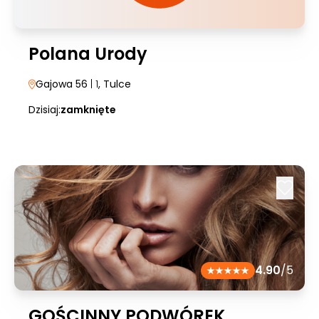
Polana Urody
Gajowa 56
| 1
, Tulce
Dzisiaj:
zamknięte
4.90
/5
GOŚCINNY PODWÓREK