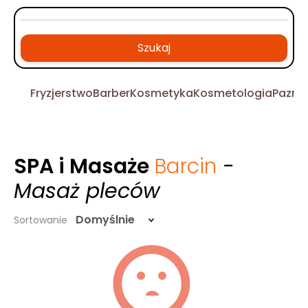
Szukaj
Fryzjerstwo
Barber
Kosmetyka
Kosmetologia
Pazno
SPA i Masaże
Barcin
-
Masaż pleców
Domyślnie
Sortowanie