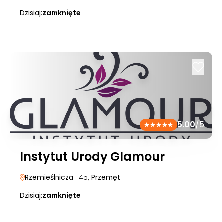
Dzisiaj:
zamknięte
5.00
/5
Instytut Urody Glamour
Rzemieślnicza
| 45
, Przemęt
Dzisiaj:
zamknięte