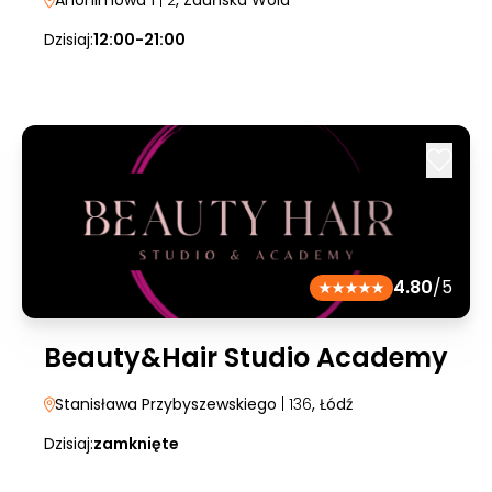
Anonimowa 1
| 2
, Zduńska Wola
Dzisiaj:
12:00-21:00
4.80
/5
Beauty&Hair Studio Academy
Stanisława Przybyszewskiego
| 136
, Łódź
Dzisiaj:
zamknięte