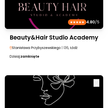
4.80
/5
Beauty&Hair Studio Academy
Stanisława Przybyszewskiego
| 136
, Łódź
Dzisiaj:
zamknięte