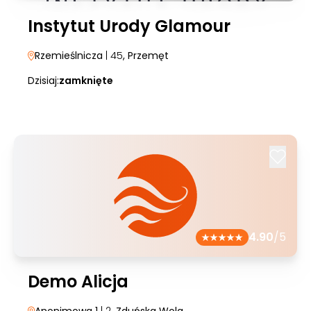
Instytut Urody Glamour
Rzemieślnicza
| 45
, Przemęt
Dzisiaj:
zamknięte
4.90
/5
Demo Alicja