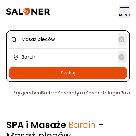
MENU
Szukaj
Fryzjerstwo
Barber
Kosmetyka
Kosmetologia
Pazno
SPA i Masaże
Barcin
-