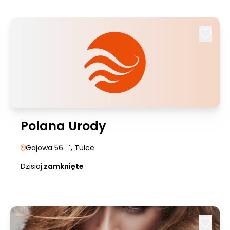
Polana Urody
Gajowa 56
| 1
, Tulce
Dzisiaj:
zamknięte