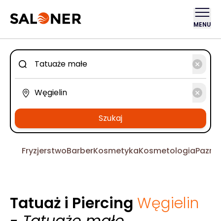
MENU
Szukaj
Fryzjerstwo
Barber
Kosmetyka
Kosmetologia
Pazno
Tatuaż i Piercing
Węgielin