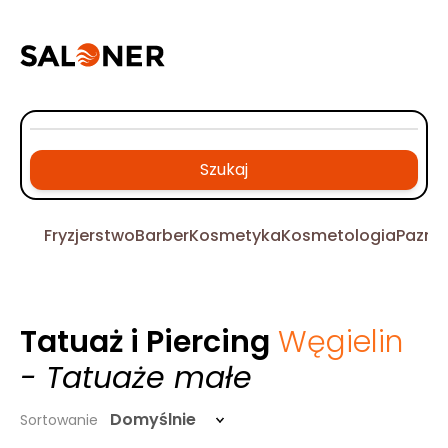
Szukaj
Fryzjerstwo
Barber
Kosmetyka
Kosmetologia
Pazno
Tatuaż i Piercing
Węgielin
- Tatuaże małe
Domyślnie
Sortowanie