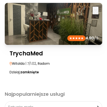
4.90
/5
TrychaMed
Witolda
| 7/1.02
, Radom
Dzisiaj:
zamknięte
Najpopularniejsze usługi