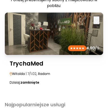
pobliżu:
4.90
/5
TrychaMed
Witolda
| 7/1.02
, Radom
Dzisiaj:
zamknięte
Najpopularniejsze usługi