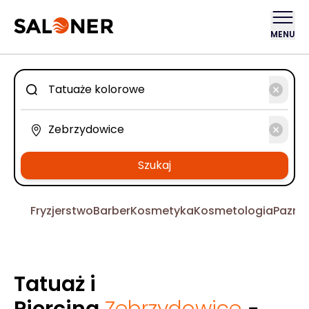
MENU
Szukaj
Fryzjerstwo
Barber
Kosmetyka
Kosmetologia
Pazno
Tatuaż i