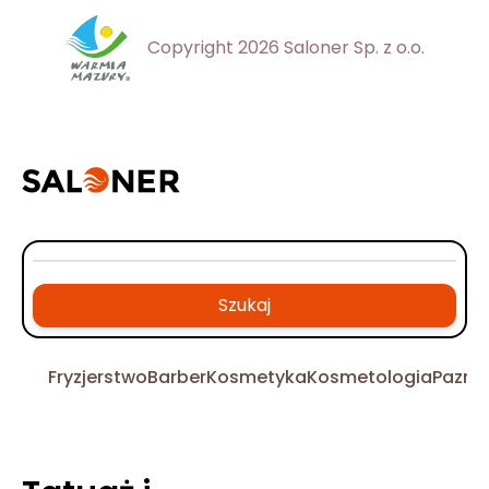
Copyright 2026 Saloner Sp. z o.o.
Szukaj
Fryzjerstwo
Barber
Kosmetyka
Kosmetologia
Pazno