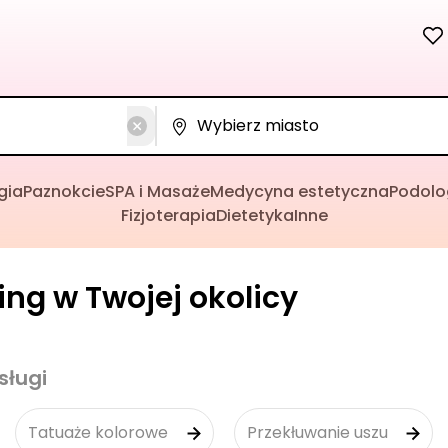
gia
Paznokcie
SPA i Masaże
Medycyna estetyczna
Podolo
Fizjoterapia
Dietetyka
Inne
cing w Twojej okolicy
sługi
Tatuaże kolorowe
Przekłuwanie uszu