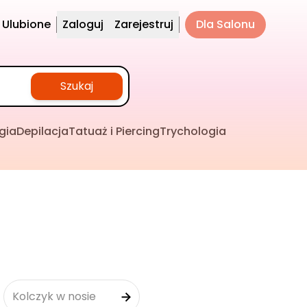
Ulubione
Zaloguj
Zarejestruj
Dla Salonu
Szukaj
gia
Depilacja
Tatuaż i Piercing
Trychologia
Kolczyk w nosie