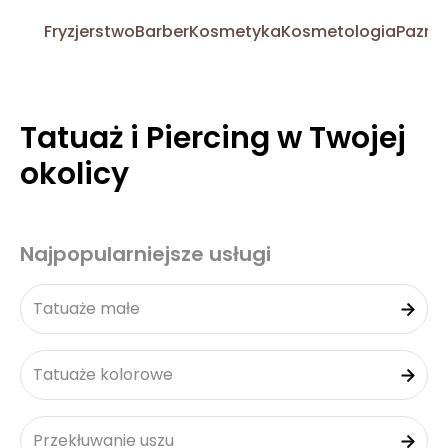
Fryzjerstwo
Barber
Kosmetyka
Kosmetologia
Pazno
Tatuaż i Piercing w Twojej
okolicy
Najpopularniejsze usługi
Tatuaże małe
Tatuaże kolorowe
Przekłuwanie uszu