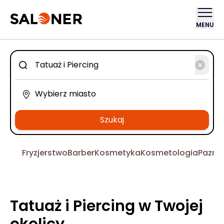
MENU
Szukaj
Fryzjerstwo
Barber
Kosmetyka
Kosmetologia
Pazno
Tatuaż i Piercing w Twojej