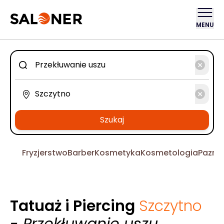
MENU
Szukaj
Fryzjerstwo
Barber
Kosmetyka
Kosmetologia
Pazno
Tatuaż i Piercing
Szczytno