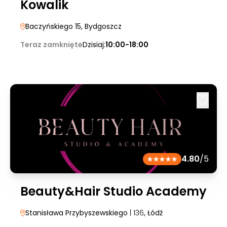
Kowalik
Baczyńskiego 15
, Bydgoszcz
Teraz zamknięte
Dzisiaj:
10:00-18:00
4.80
/5
Beauty&Hair Studio Academy
Stanisława Przybyszewskiego
| 136
, Łódź