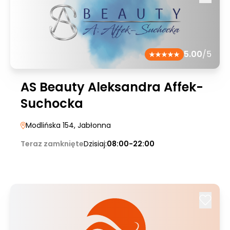
5.00
/5
AS Beauty Aleksandra Affek-
Suchocka
Modlińska 154
, Jabłonna
Teraz zamknięte
Dzisiaj:
08:00-22:00