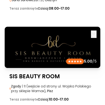
Jana Janowicza
| 21
, Olsztyn
Teraz zamknięte
Dzisiaj:
08:00-17:00
5.00
/5
SIS BEAUTY ROOM
Zgody
| 11 (wejście od strony ul. Wojska Polskiego
przy sklepie Wamax)
, Pisz
Teraz zamknięte
Dzisiaj:
10:00-17:00