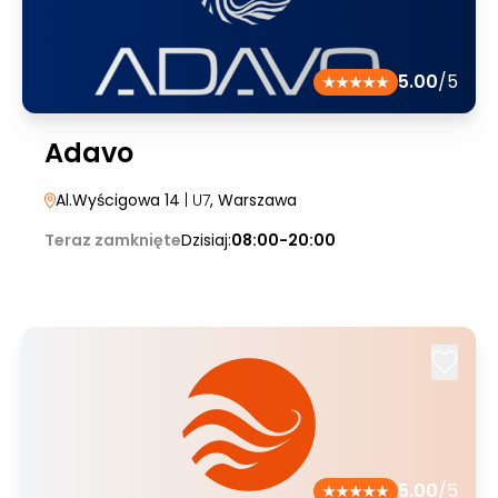
5.00
/5
Adavo
Al.Wyścigowa 14
| U7
, Warszawa
Teraz zamknięte
Dzisiaj:
08:00-20:00
5.00
/5