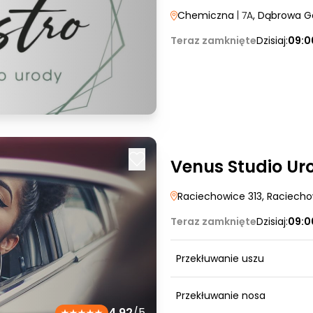
Chemiczna
| 7A
, Dąbrowa G
Teraz zamknięte
Dzisiaj:
09:0
Venus Studio Ur
Raciechowice 313
, Raciech
Teraz zamknięte
Dzisiaj:
09:0
Przekłuwanie uszu
Przekłuwanie nosa
4.92
/5