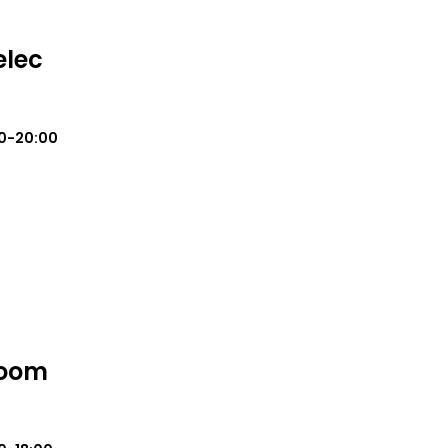
elec
0-20:00
Room