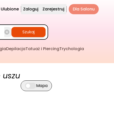
Ulubione
Zaloguj
Zarejestruj
Dla Salonu
Szukaj
gia
Depilacja
Tatuaż i Piercing
Trychologia
 uszu
Mapa
Przełącz widok mapy