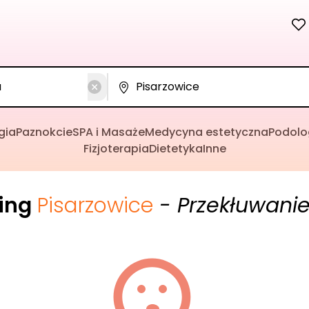
gia
Paznokcie
SPA i Masaże
Medycyna estetyczna
Podolo
Fizjoterapia
Dietetyka
Inne
cing
Pisarzowice
- Przekłuwanie