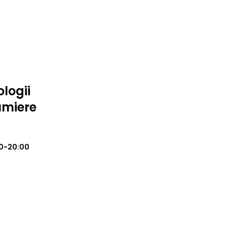
logii
umiere
0-20:00