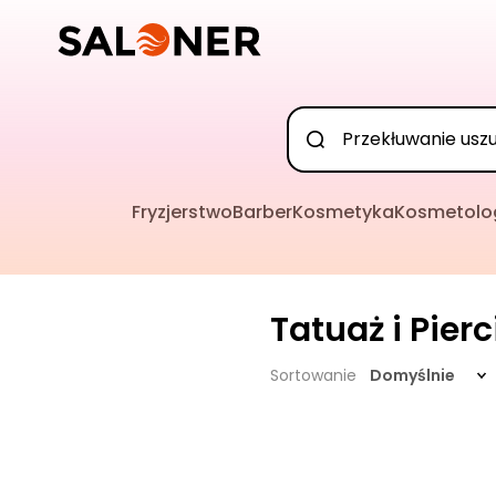
Fryzjerstwo
Barber
Kosmetyka
Kosmetolo
Tatuaż i Pier
Sortowanie
Domyślnie