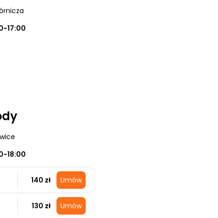
órnicza
0-17:00
ody
owice
0-18:00
140 zł
Umów
130 zł
Umów