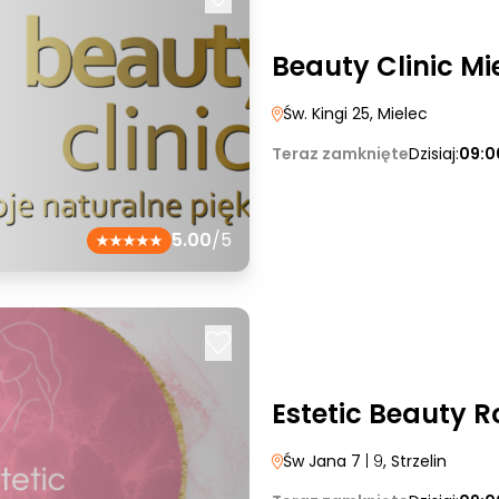
Beauty Clinic Mi
Św. Kingi 25
, Mielec
Teraz zamknięte
Dzisiaj:
09:0
5.00
/5
Estetic Beauty 
Św Jana 7
| 9
, Strzelin