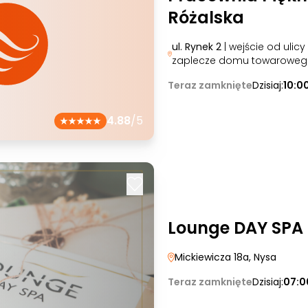
Różalska
ul. Rynek 2
| wejście od ulicy
zaplecze domu towaroweg
Teraz zamknięte
Dzisiaj:
10:0
4.88
/5
Lounge DAY SPA
Mickiewicza 18a
, Nysa
Teraz zamknięte
Dzisiaj:
07:0