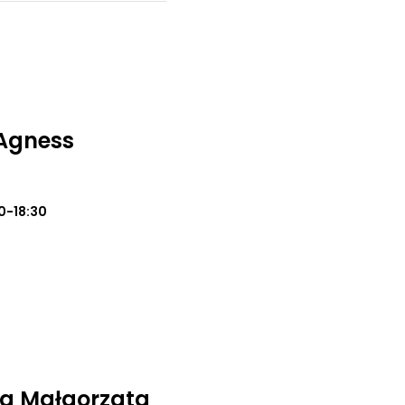
Agness
0-18:30
na Małgorzata