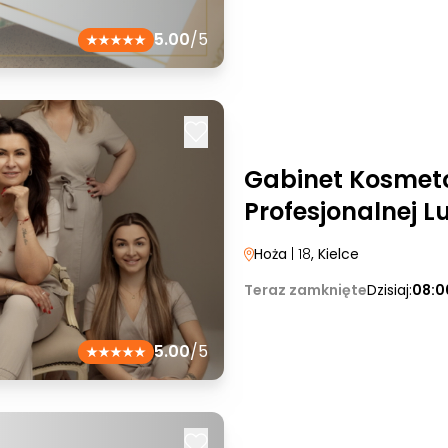
5.00
/5
Gabinet Kosmeto
Profesjonalnej L
Hoża
| 18
, Kielce
Teraz zamknięte
Dzisiaj:
08:0
5.00
/5