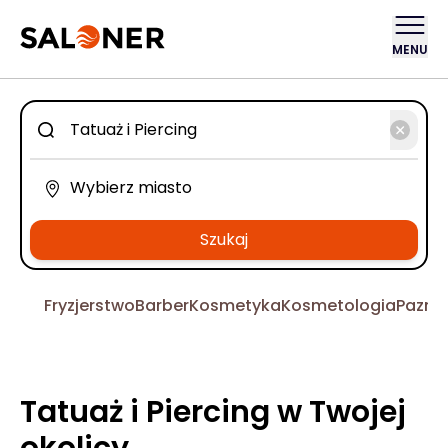
MENU
Szukaj
Fryzjerstwo
Barber
Kosmetyka
Kosmetologia
Pazno
Tatuaż i Piercing w Twojej