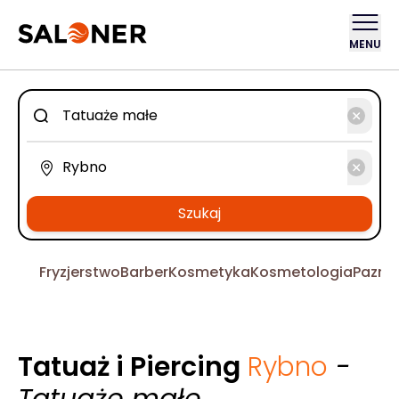
MENU
Szukaj
Fryzjerstwo
Barber
Kosmetyka
Kosmetologia
Pazno
Tatuaż i Piercing
Rybno
-