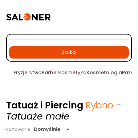
Szukaj
Fryzjerstwo
Barber
Kosmetyka
Kosmetologia
Pazno
Tatuaż i Piercing
Rybno
-
Tatuaże małe
Domyślnie
Sortowanie