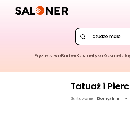
Fryzjerstwo
Barber
Kosmetyka
Kosmetolo
Tatuaż i Pier
Sortowanie
Domyślnie