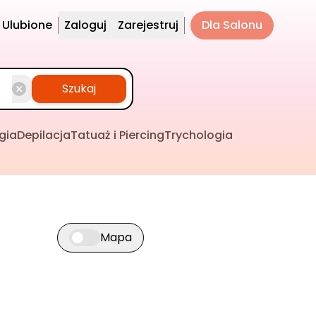
Ulubione
Zaloguj
Zarejestruj
Dla Salonu
Szukaj
gia
Depilacja
Tatuaż i Piercing
Trychologia
Mapa
Przełącz widok mapy