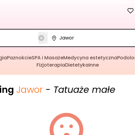
gia
Paznokcie
SPA i Masaże
Medycyna estetyczna
Podolo
Fizjoterapia
Dietetyka
Inne
cing
Jawor
- Tatuaże małe