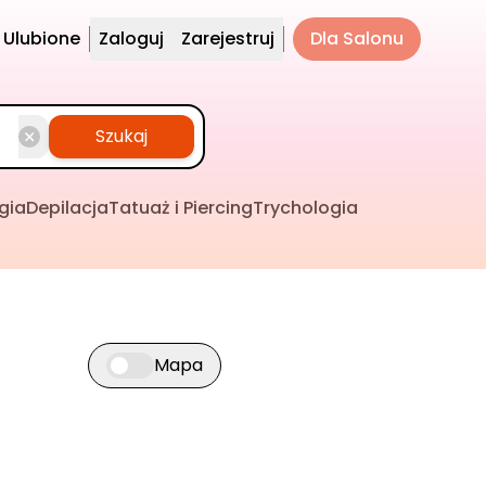
Ulubione
Zaloguj
Zarejestruj
Dla Salonu
Szukaj
gia
Depilacja
Tatuaż i Piercing
Trychologia
Mapa
Przełącz widok mapy