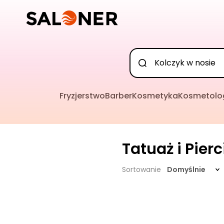
Fryzjerstwo
Barber
Kosmetyka
Kosmetolo
Tatuaż i Pier
Sortowanie
Domyślnie