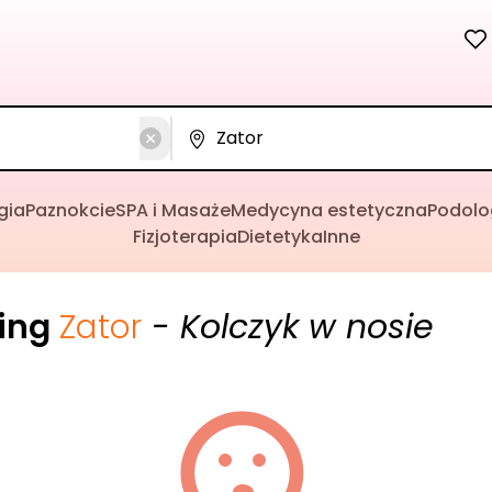
gia
Paznokcie
SPA i Masaże
Medycyna estetyczna
Podolo
Fizjoterapia
Dietetyka
Inne
cing
Zator
- Kolczyk w nosie