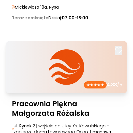
Mickiewicza 18a
, Nysa
Teraz zamknięte
Dzisiaj:
07:00-18:00
4.88
/5
Pracownia Piękna
Małgorzata Różalska
ul. Rynek 2
| wejście od ulicy Ks. Kowalskiego -
zaplecze domu towarowego Orion
, Limanowa