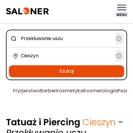
MENU
Szukaj
Fryzjerstwo
Barber
Kosmetyka
Kosmetologia
Pazno
Tatuaż i Piercing
Cieszyn
-