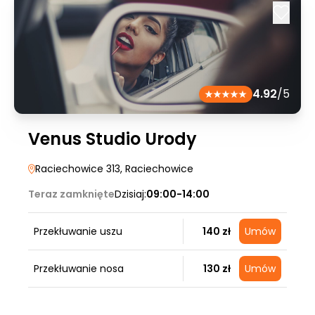
4.92
/5
Venus Studio Urody
Raciechowice 313
, Raciechowice
Teraz zamknięte
Dzisiaj:
09:00-14:00
Przekłuwanie uszu
140 zł
Umów
Przekłuwanie nosa
130 zł
Umów