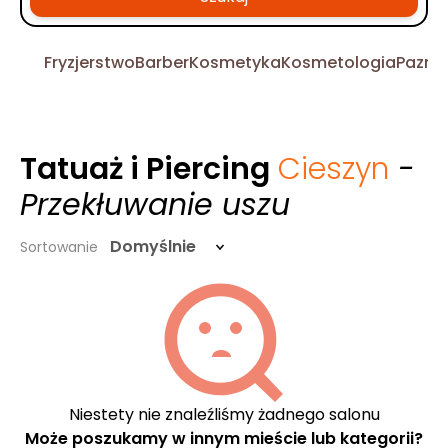
Fryzjerstwo
Barber
Kosmetyka
Kosmetologia
Pazno
Tatuaż i Piercing
Cieszyn
-
Przekłuwanie uszu
Domyślnie
Sortowanie
Niestety nie znaleźliśmy żadnego salonu
Może poszukamy w innym mieście lub kategorii?