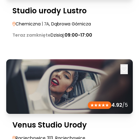
Studio urody Lustro
Chemiczna
| 7A
, Dąbrowa Górnicza
Teraz zamknięte
Dzisiaj:
09:00-17:00
4.92
/5
Venus Studio Urody
Raciechowice 313
, Raciechowice