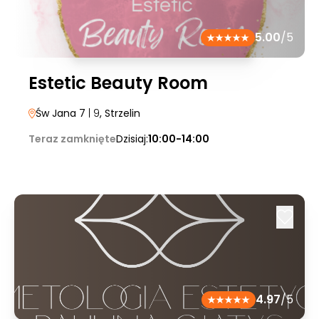
5.00
/5
Estetic Beauty Room
Św Jana 7
| 9
, Strzelin
Teraz zamknięte
Dzisiaj:
10:00-14:00
4.97
/5