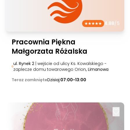
4.88
/5
Pracownia Piękna
Małgorzata Różalska
ul. Rynek 2
| wejście od ulicy Ks. Kowalskiego -
zaplecze domu towarowego Orion
, Limanowa
Teraz zamknięte
Dzisiaj:
07:00-13:00