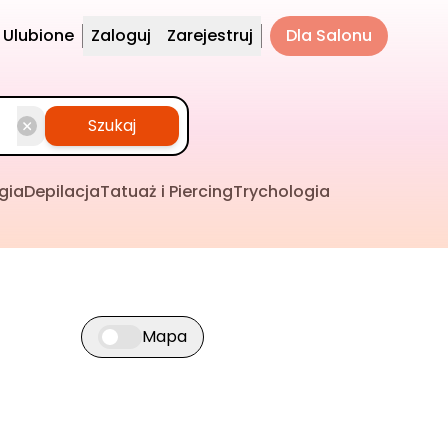
Ulubione
Zaloguj
Zarejestruj
Dla Salonu
Szukaj
gia
Depilacja
Tatuaż i Piercing
Trychologia
Mapa
Przełącz widok mapy