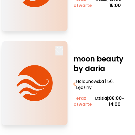
otwarte
15:00
moon beauty
by daria
Hołdunowska
| 56
,
Lędziny
Teraz
Dzisiaj:
06:00-
otwarte
14:00