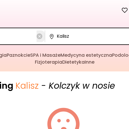
gia
Paznokcie
SPA i Masaże
Medycyna estetyczna
Podolo
Fizjoterapia
Dietetyka
Inne
cing
Kalisz
- Kolczyk w nosie