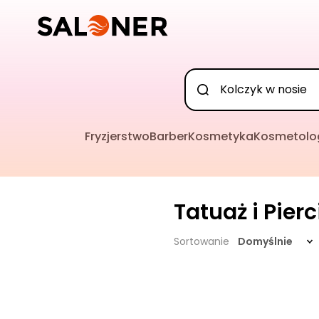
Fryzjerstwo
Barber
Kosmetyka
Kosmetolo
Tatuaż i Pier
Sortowanie
Domyślnie