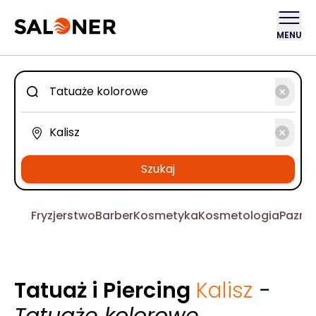
MENU
Szukaj
Fryzjerstwo
Barber
Kosmetyka
Kosmetologia
Pazno
Tatuaż i Piercing
Kalisz
-