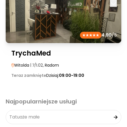
4.90
/5
TrychaMed
Witolda
| 7/1.02
, Radom
Teraz zamknięte
Dzisiaj:
09:00-19:00
Najpopularniejsze usługi
Tatuaże małe