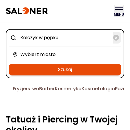
MENU
Szukaj
Fryzjerstwo
Barber
Kosmetyka
Kosmetologia
Pazno
Tatuaż i Piercing w Twojej