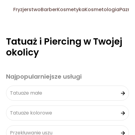
Fryzjerstwo
Barber
Kosmetyka
Kosmetologia
Pazno
Tatuaż i Piercing w Twojej
okolicy
Najpopularniejsze usługi
Tatuaże małe
Tatuaże kolorowe
Przekłuwanie uszu