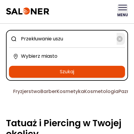
MENU
Szukaj
Fryzjerstwo
Barber
Kosmetyka
Kosmetologia
Pazno
Tatuaż i Piercing w Twojej