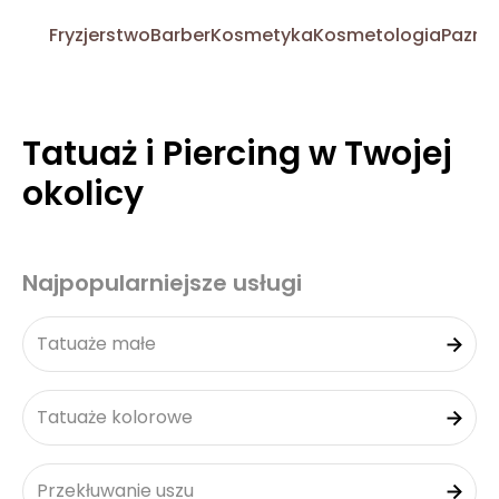
Fryzjerstwo
Barber
Kosmetyka
Kosmetologia
Pazno
Tatuaż i Piercing w Twojej
okolicy
Najpopularniejsze usługi
Tatuaże małe
Tatuaże kolorowe
Przekłuwanie uszu