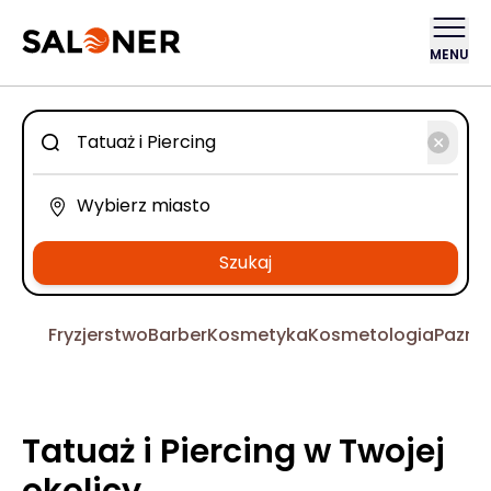
MENU
Szukaj
Fryzjerstwo
Barber
Kosmetyka
Kosmetologia
Pazno
Tatuaż i Piercing w Twojej