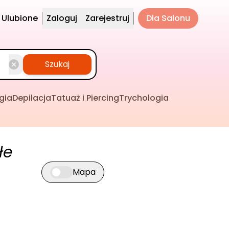
Ulubione
Zaloguj
Zarejestruj
Dla Salonu
Szukaj
gia
Depilacja
Tatuaż i Piercing
Trychologia
łe
Mapa
Przełącz widok mapy