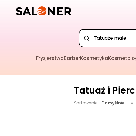
Fryzjerstwo
Barber
Kosmetyka
Kosmetolo
Tatuaż i Pier
Sortowanie
Domyślnie