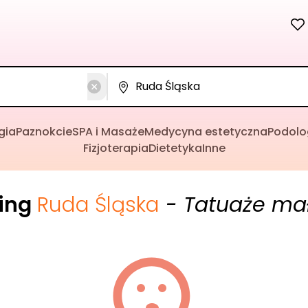
gia
Paznokcie
SPA i Masaże
Medycyna estetyczna
Podolo
Fizjoterapia
Dietetyka
Inne
cing
Ruda Śląska
- Tatuaże ma